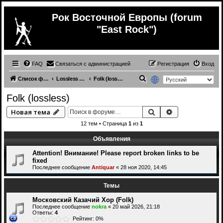
Рок Восточной Европы (forum
"East Rock")
FAQ
Связаться с администрацией
Регистрация
Вход
П
Список форумов
Lossless Russian (& ex.USSR) music
Folk (lossless)
о
Folk (lossless)
и
Поиск
Расширенный 
Новая тема
с
12 тем • Страница
1
из
1
к
Объявления
Attention! Внимание! Please report broken links to be
fixed
Последнее сообщение
Antiquar
«
28 ноя 2020, 14:45
Темы
Московский Казачий Хор (Folk)
Последнее сообщение
nokra
«
20 май 2026, 21:18
Ответы:
4
Рейтинг: 0%