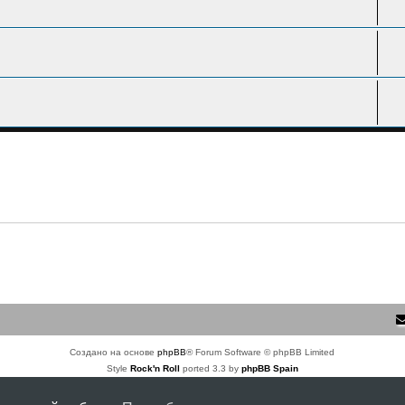
Создано на основе
phpBB
® Forum Software © phpBB Limited
Style
Rock'n Roll
ported 3.3 by
phpBB Spain
Русская поддержка phpBB
Конфиденциальность
|
Правила