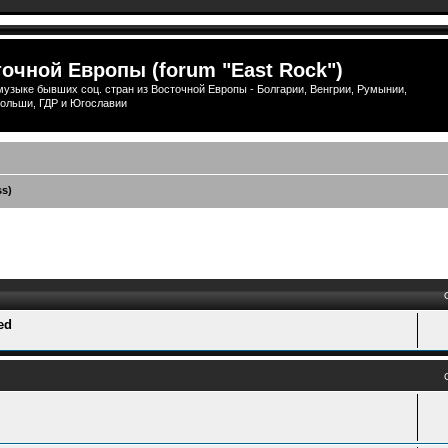
очной Европы (forum "East Rock")
узыке бывших соц. стран из Восточной Европы - Болгарии, Венгрии, Румынии,
ольши, ГДР и Югославии
ss)
ый поиск
ed