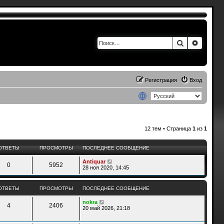
Поиск
Расшир
Регистрация
Вход
12 тем • Страница
1
из
1
ОТВЕТЫ
ПРОСМОТРЫ
ПОСЛЕДНЕЕ СООБЩЕНИЕ
Antiquar
0
5952
28 ноя 2020, 14:45
ОТВЕТЫ
ПРОСМОТРЫ
ПОСЛЕДНЕЕ СООБЩЕНИЕ
nokra
4
2406
20 май 2026, 21:18