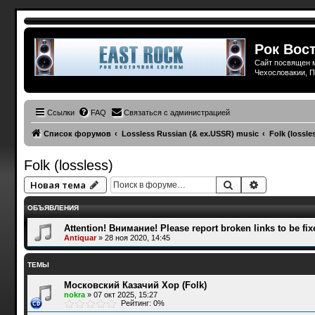
Рок Вост
Сайт посвящен м
Чехословакии, П
Ссылки
FAQ
Связаться с администрацией
Список форумов
Lossless Russian (& ex.USSR) music
Folk (lossle
Folk (lossless)
Поиск
Расширенн
Новая тема
ОБЪЯВЛЕНИЯ
Attention! Внимание! Please report broken links to be fix
Antiquar
»
28 ноя 2020, 14:45
ТЕМЫ
Московский Казачий Хор (Folk)
nokra
»
07 окт 2025, 15:27
Рейтинг: 0%