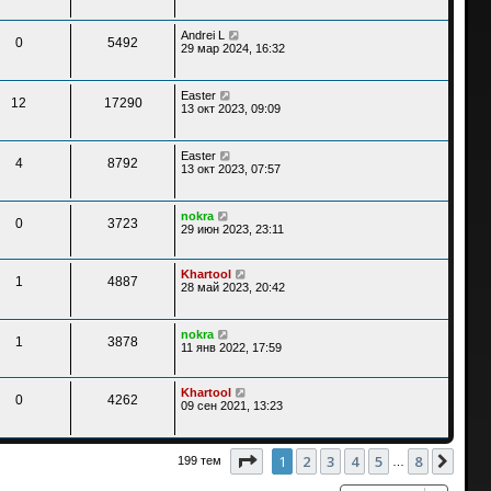
Andrei L
0
5492
29 мар 2024, 16:32
Easter
12
17290
13 окт 2023, 09:09
Easter
4
8792
13 окт 2023, 07:57
nokra
0
3723
29 июн 2023, 23:11
Khartool
1
4887
28 май 2023, 20:42
nokra
1
3878
11 янв 2022, 17:59
Khartool
0
4262
09 сен 2021, 13:23
Страница
1
из
8
1
2
3
4
5
8
След
199 тем
…