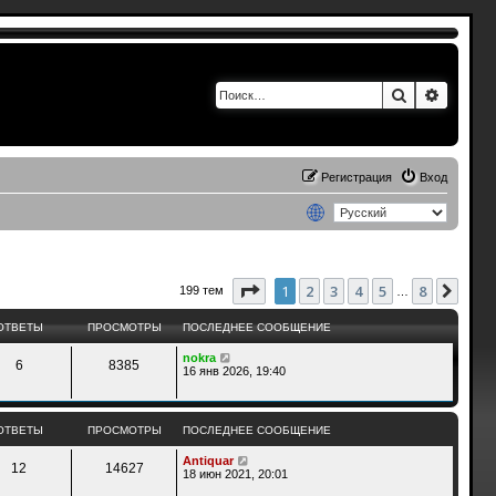
Поиск
Расшир
Регистрация
Вход
Страница
1
из
8
1
2
3
4
5
8
След
199 тем
…
ОТВЕТЫ
ПРОСМОТРЫ
ПОСЛЕДНЕЕ СООБЩЕНИЕ
nokra
6
8385
16 янв 2026, 19:40
ОТВЕТЫ
ПРОСМОТРЫ
ПОСЛЕДНЕЕ СООБЩЕНИЕ
Antiquar
12
14627
18 июн 2021, 20:01