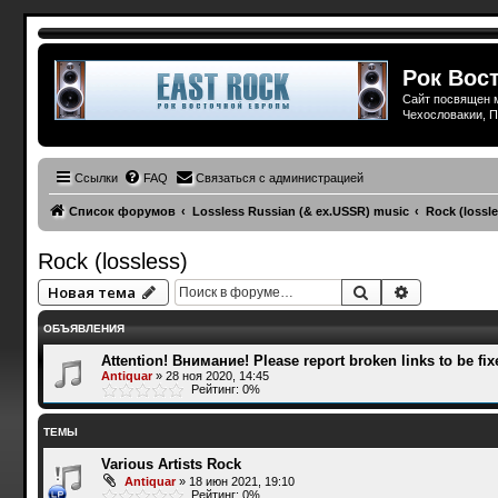
Рок Вост
Сайт посвящен м
Чехословакии, П
Ссылки
FAQ
Связаться с администрацией
Список форумов
Lossless Russian (& ex.USSR) music
Rock (lossle
Rock (lossless)
Поиск
Расширенн
Новая тема
ОБЪЯВЛЕНИЯ
Attention! Внимание! Please report broken links to be fix
Antiquar
»
28 ноя 2020, 14:45
Рейтинг: 0%
ТЕМЫ
Various Artists Rock
Antiquar
»
18 июн 2021, 19:10
Рейтинг: 0%