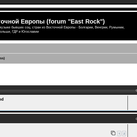
очной Европы (forum "East Rock")
узыке бывших соц. стран из Восточной Европы - Болгарии, Венгрии, Румынии,
ольши, ГДР и Югославии
ss)
ый поиск
ed
1
2