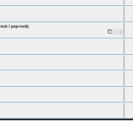
ock / pop-rock)
1
2