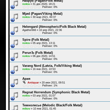
Haspyd (Pagan/Folk Metal)
nokra
»
31 дек 2020, 18:21
Рейтинг: 0%
Mjød (Pagan/Viking Metal)
nokra
»
30 мар 2021, 00:37
Рейтинг: 0%
Helengard (Atmospheric/Folk Black Metal)
Agathor666
»
10 апр 2021, 22:36
Рейтинг: 0%
Spire (Folk Metal)
nokra
»
05 апр 2021, 13:11
Рейтинг: 0%
PerunЪ (Folk Metal)
nokra
»
06 дек 2020, 14:51
Рейтинг: 0%
Varang Nord (Latvia, Folk/Viking Metal)
nokra
»
16 янв 2021, 22:53
Рейтинг: 0%
Ария
Antiquar
»
20 июн 2021, 09:51
Рейтинг: 1%
Regnat Horrendum (Symphonic Black Metal)
nokra
»
03 апр 2021, 01:07
Рейтинг: 0%
Темнолесье (Melodic Black/Folk Metal)
mikov
»
10 янв 2021, 01:45