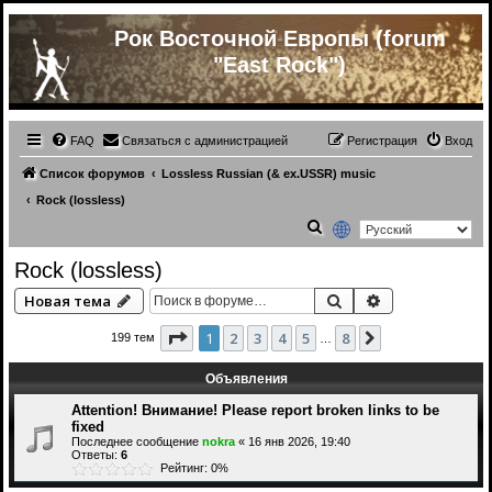
Рок Восточной Европы (forum
"East Rock")
FAQ
Связаться с администрацией
Регистрация
Вход
Список форумов
Lossless Russian (& ex.USSR) music
Rock (lossless)
П
о
Rock (lossless)
и
Поиск
Расширенный 
Новая тема
с
к
Страница
1
из
8
1
2
3
4
5
8
След.
199 тем
…
Объявления
Attention! Внимание! Please report broken links to be
fixed
Последнее сообщение
nokra
«
16 янв 2026, 19:40
Ответы:
6
Рейтинг: 0%