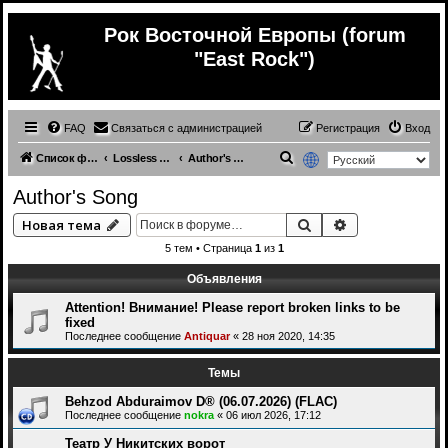
Рок Восточной Европы (forum
"East Rock")
FAQ
Связаться с администрацией
Регистрация
Вход
П
Список форумов
Lossless Russian (& ex.USSR) music
Author's Song
о
Author's Song
и
Поиск
Расширенный 
Новая тема
с
5 тем • Страница
1
из
1
к
Объявления
Attention! Внимание! Please report broken links to be
fixed
Последнее сообщение
Antiquar
«
28 ноя 2020, 14:35
Темы
Behzod Abduraimov D® (06.07.2026) (FLAC)
Последнее сообщение
nokra
«
06 июл 2026, 17:12
Театр У Никитских ворот