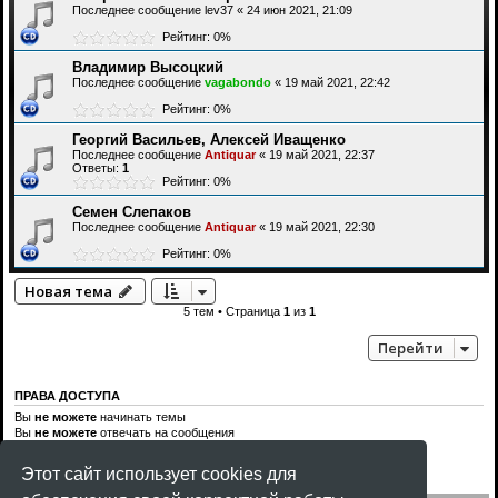
Последнее сообщение
lev37
«
24 июн 2021, 21:09
Рейтинг: 0%
Владимир Высоцкий
Последнее сообщение
vagabondo
«
19 май 2021, 22:42
Рейтинг: 0%
Георгий Васильев, Алексей Иващенко
Последнее сообщение
Antiquar
«
19 май 2021, 22:37
Ответы:
1
Рейтинг: 0%
Семен Слепаков
Последнее сообщение
Antiquar
«
19 май 2021, 22:30
Рейтинг: 0%
Новая тема
5 тем • Страница
1
из
1
Перейти
ПРАВА ДОСТУПА
Вы
не можете
начинать темы
Вы
не можете
отвечать на сообщения
Вы
не можете
редактировать свои сообщения
Вы
не можете
удалять свои сообщения
Этот сайт использует cookies для
Вы
не можете
добавлять вложения