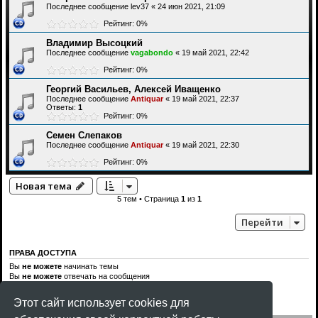
Последнее сообщение
lev37
«
24 июн 2021, 21:09
Рейтинг: 0%
Владимир Высоцкий
Последнее сообщение
vagabondo
«
19 май 2021, 22:42
Рейтинг: 0%
Георгий Васильев, Алексей Иващенко
Последнее сообщение
Antiquar
«
19 май 2021, 22:37
Ответы:
1
Рейтинг: 0%
Семен Слепаков
Последнее сообщение
Antiquar
«
19 май 2021, 22:30
Рейтинг: 0%
Новая тема
5 тем • Страница
1
из
1
Перейти
ПРАВА ДОСТУПА
Вы
не можете
начинать темы
Вы
не можете
отвечать на сообщения
Вы
не можете
редактировать свои сообщения
Вы
не можете
удалять свои сообщения
Этот сайт использует cookies для
Вы
не можете
добавлять вложения