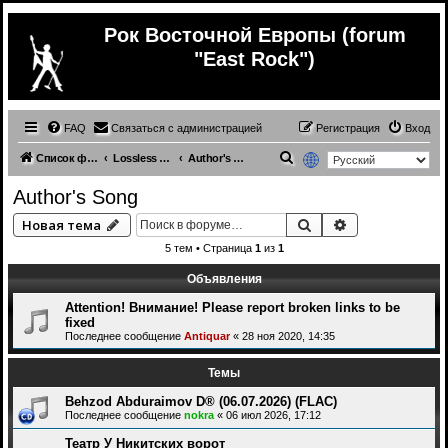
Рок Восточной Европы (forum
"East Rock")
FAQ
Связаться с администрацией
Регистрация
Вход
П
Список форумов
Lossless Russian (& ex.USSR) music
Author's Song
о
Author's Song
и
Поиск
Расширенный 
Новая тема
с
5 тем • Страница
1
из
1
к
Объявления
Attention! Внимание! Please report broken links to be
fixed
Последнее сообщение
Antiquar
«
28 ноя 2020, 14:35
Темы
Behzod Abduraimov D® (06.07.2026) (FLAC)
Последнее сообщение
nokra
«
06 июл 2026, 17:12
Театр У Никитских ворот