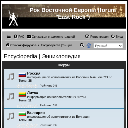
Рок Восточной Европы (forum
"East Rock")
FAQ
Связаться с администрацией
Регистрация
Вход
П
Список форумов
Encyclopedia | Энциклопедия
о
Encyclopedia | Энциклопедия
и
Форум
с
к
Россия
информация об исполнителях из России и бывшей СССР
Темы:
38
Рейтинг: 0%
Литва
Информация об исполнителях из Литвы
Темы:
11
Рейтинг: 0%
България
информация об исполнителях из Болгарии
Темы:
30
Рейтинг: 0%