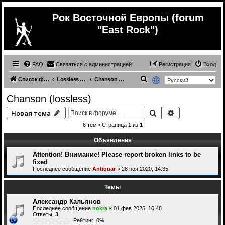
Рок Восточной Европы (forum
"East Rock")
FAQ
Связаться с администрацией
Регистрация
Вход
П
Список форумов
Lossless Russian (& ex.USSR) music
Chanson (lossless)
о
Chanson (lossless)
и
Поиск
Расширенный 
Новая тема
с
6 тем • Страница
1
из
1
к
Объявления
Attention! Внимание! Please report broken links to be
fixed
Последнее сообщение
Antiquar
«
28 ноя 2020, 14:35
Темы
Александр Кальянов
Последнее сообщение
nokra
«
01 фев 2025, 10:48
Ответы:
3
Рейтинг: 0%