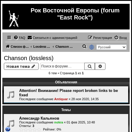
Рок Восточной Европы (forum
"East Rock")
FAQ
Связаться с администрацией
Регистрация
Вход
П
Список форумов
Lossless Russian (& ex.USSR) music
Chanson (lossless)
о
Chanson (lossless)
и
Поиск
Расширенный 
Новая тема
с
6 тем • Страница
1
из
1
к
Объявления
Attention! Внимание! Please report broken links to be
fixed
Последнее сообщение
Antiquar
«
28 ноя 2020, 14:35
Темы
Александр Кальянов
Последнее сообщение
nokra
«
01 фев 2025, 10:48
Ответы:
3
Рейтинг: 0%