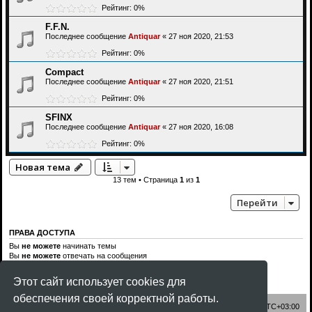
Рейтинг: 0%
F.F.N.
Последнее сообщение
Antiquar
«
27 ноя 2020, 21:53
Рейтинг: 0%
Compact
Последнее сообщение
Antiquar
«
27 ноя 2020, 21:51
Рейтинг: 0%
SFINX
Последнее сообщение
Antiquar
«
27 ноя 2020, 16:08
Рейтинг: 0%
Новая тема
13 тем • Страница
1
из
1
Перейти
ПРАВА ДОСТУПА
Вы
не можете
начинать темы
Вы
не можете
отвечать на сообщения
Вы
не можете
редактировать свои сообщения
Вы
не можете
удалять свои сообщения
Этот сайт использует cookies для
Вы
не можете
добавлять вложения
обеспечения своей корректной работы.
Список форумов
Часовой пояс:
UTC+03:00