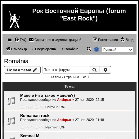
Рок Восточной Европы (forum
"East Rock")
FAQ
Связаться с администрацией
Регистрация
Вход
П
Список форумов
Encyclopedia | Энциклопедия
România
о
România
и
Поиск
Расширенный 
Новая тема
с
13 тем • Страница
1
из
1
к
Темы
Manele (что тaкое мaнeле?)
Последнее сообщение
Antiquar
«
27 ноя 2020, 22:15
Рейтинг: 0%
Romanian rock
Последнее сообщение
Antiquar
«
27 ноя 2020, 21:48
Рейтинг: 0%
Semnal M