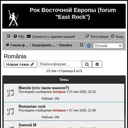
Рок Восточной Европы (forum
"East Rock")
FAQ
Связаться с администрацией
Регистрация
Вход
П
Список форумов
Encyclopedia | Энциклопедия
România
о
România
и
Поиск
Расширенный 
Новая тема
с
13 тем • Страница
1
из
1
к
Темы
Manele (что тaкое мaнeле?)
Последнее сообщение
Antiquar
«
27 ноя 2020, 22:15
Рейтинг: 0%
Romanian rock
Последнее сообщение
Antiquar
«
27 ноя 2020, 21:48
Рейтинг: 0%
Semnal M