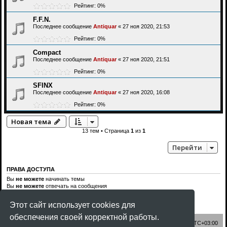
Рейтинг: 0%
F.F.N.
Последнее сообщение
Antiquar
«
27 ноя 2020, 21:53
Рейтинг: 0%
Compact
Последнее сообщение
Antiquar
«
27 ноя 2020, 21:51
Рейтинг: 0%
SFINX
Последнее сообщение
Antiquar
«
27 ноя 2020, 16:08
Рейтинг: 0%
Новая тема
13 тем • Страница
1
из
1
Перейти
ПРАВА ДОСТУПА
Вы
не можете
начинать темы
Вы
не можете
отвечать на сообщения
Вы
не можете
редактировать свои сообщения
Вы
не можете
удалять свои сообщения
Этот сайт использует cookies для
Вы
не можете
добавлять вложения
обеспечения своей корректной работы.
Список форумов
Часовой пояс:
UTC+03:00