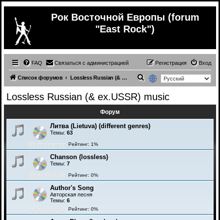
Рок Восточной Европы (forum
"East Rock")
FAQ
Связаться с администрацией
Регистрация
Вход
П
Список форумов
Lossless Russian (& ex.USSR) music
о
Lossless Russian (& ex.USSR) music
и
Форум
с
к
Литва (Lietuva) (different genres)
Темы:
63
Рейтинг: 1%
Chanson (lossless)
Темы:
7
Рейтинг: 0%
Author's Song
Авторская песня
Темы:
6
Рейтинг: 0%