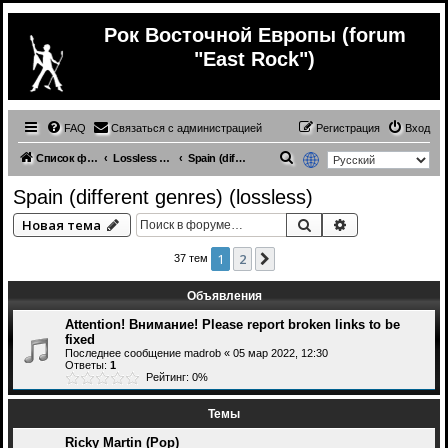
Рок Восточной Европы (forum
"East Rock")
FAQ
Связаться с администрацией
Регистрация
Вход
П
Список форумов
Lossless (Music from other countries)
Spain (different genres) (lossless)
о
Spain (different genres) (lossless)
и
Поиск
Расширенный 
Новая тема
с
к
1
2
След.
37 тем
Объявления
Attention! Внимание! Please report broken links to be
fixed
Последнее сообщение
madrob
«
05 мар 2022, 12:30
Ответы:
1
Рейтинг: 0%
Темы
Ricky Martin (Pop)