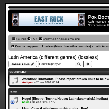
Рок Вост
Сайт посвящен м
Чехословакии, П
Ссылки
FAQ
Связаться с администрацией
Список форумов
Lossless (Music from other countries)
Latin Ameri
Latin America (different genres) (lossless)
Поиск
Расширенн
Новая тема
ОБЪЯВЛЕНИЯ
Attention! Внимание! Please report broken links to be fix
Antiquar
»
28 ноя 2020, 06:24
ТЕМЫ
Hugel (Electro; Techno/House; Latinskoamerická hudba;)
nokra
»
01 июл 2026, 17:27
Manu Chao (Latinskoamerická hudba , Pop)