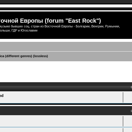
очной Европы (forum "East Rock")
узыке бывших соц. стран из Восточной Европы - Болгарии, Венгрии, Румынии,
ольши, ГДР и Югославии
ca (different genres) (lossless)
ый поиск
ed