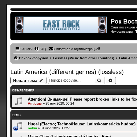
Рок Вост
Сайт посвящен м
Чехословакии, П
Ссылки
FAQ
Связаться с администрацией
Список форумов
Lossless (Music from other countries)
Latin Ameri
Latin America (different genres) (lossless)
Поиск
Расширенн
Новая тема
ОБЪЯВЛЕНИЯ
Attention! Внимание! Please report broken links to be fix
Antiquar
»
28 ноя 2020, 06:24
ТЕМЫ
Hugel (Electro; Techno/House; Latinskoamerická hudba;)
nokra
»
01 июл 2026, 17:27
Manu Chao (Latinskoamerická hudba , Pop)