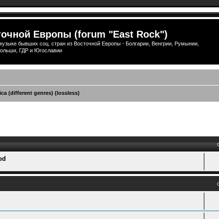
очной Европы (forum "East Rock")
узыке бывших соц. стран из Восточной Европы - Болгарии, Венгрии, Румынии,
ольши, ГДР и Югославии
ca (different genres) (lossless)
ый поиск
ed