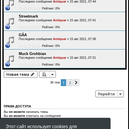
Последнее сообщение
Antiquar
«
15 авг 2021, 07:44
Рейтинг: 0%
Streetmark
Последнее сообщение
Antiquar
«
15 авг 2021, 07:41
Рейтинг: 0%
GÄA
Последнее сообщение
Antiquar
«
15 авг 2021, 07:38
Рейтинг: 0%
Muck Grohbian
Последнее сообщение
Antiquar
«
15 авг 2021, 07:31
Рейтинг: 0%
Новая тема
1
2
След.
36 тем
Перейти
ПРАВА ДОСТУПА
Вы
не можете
начинать темы
Вы
не можете
отвечать на сообщения
Вы
не можете
редактировать свои сообщения
Вы
не можете
удалять свои сообщения
Этот сайт использует cookies для
Вы
не можете
добавлять вложения