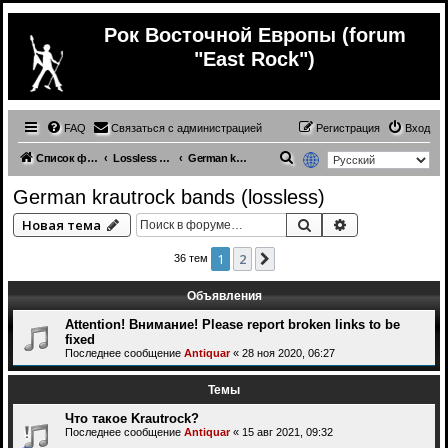
Рок Восточной Европы (forum
"East Rock")
FAQ
Связаться с администрацией
Регистрация
Вход
П
Список форумов
Lossless (Music from other countries)
German krautrock bands (lossless)
о
German krautrock bands (lossless)
и
Поиск
Расширенный 
Новая тема
с
к
1
2
След.
36 тем
Объявления
Attention! Внимание! Please report broken links to be
fixed
Последнее сообщение
Antiquar
«
28 ноя 2020, 06:27
Темы
Что такое Krautrock?
Последнее сообщение
Antiquar
«
15 авг 2021, 09:32