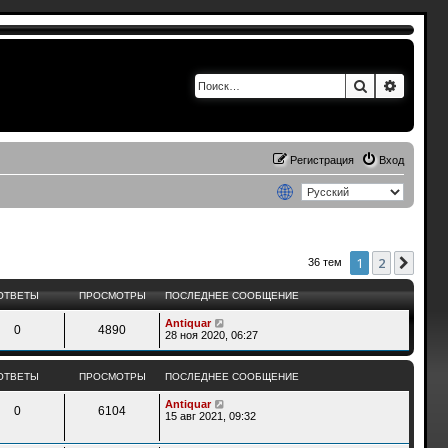
Поиск
Расшир
Регистрация
Вход
1
2
След
36 тем
ОТВЕТЫ
ПРОСМОТРЫ
ПОСЛЕДНЕЕ СООБЩЕНИЕ
Antiquar
0
4890
28 ноя 2020, 06:27
ОТВЕТЫ
ПРОСМОТРЫ
ПОСЛЕДНЕЕ СООБЩЕНИЕ
Antiquar
0
6104
15 авг 2021, 09:32