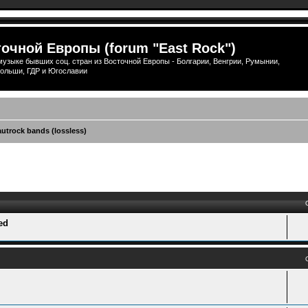
очной Европы (forum "East Rock")
узыке бывших соц. стран из Восточной Европы - Болгарии, Венгрии, Румынии,
ольши, ГДР и Югославии
utrock bands (lossless)
ый поиск
ed