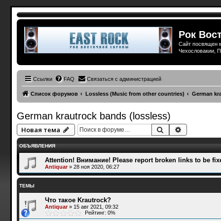
Рок Вост
Сайт посвящен м
Чехословакии, П
Ссылки
FAQ
Связаться с администрацией
Список форумов
Lossless (Music from other countries)
German kra
German krautrock bands (lossless)
Поиск
Расширенн
Новая тема
ОБЪЯВЛЕНИЯ
Attention! Внимание! Please report broken links to be fix
Antiquar
»
28 ноя 2020, 06:27
ТЕМЫ
Что такое Krautrock?
Antiquar
»
15 авг 2021, 09:32
Рейтинг: 0%