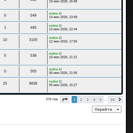
19 июн 2026, 16:48
nokra
0
549
14 июн 2026, 23:49
nokra
1
495
13 июн 2026, 22:44
nokra
10
3105
12 июн 2026, 17:55
nokra
0
538
10 июн 2026, 21:21
nokra
0
505
06 июн 2026, 21:56
nokra
25
9836
05 июн 2026, 15:27
Страница
1
из
24
1
2
3
4
5
24
След
579 тем
…
Перейти