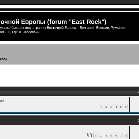
очной Европы (forum "East Rock")
узыке бывших соц. стран из Восточной Европы - Болгарии, Венгрии, Румынии,
ольши, ГДР и Югославии
ess)
ый поиск
ed
1
2
3
4
5
6
1
4
5
6
7
8
…