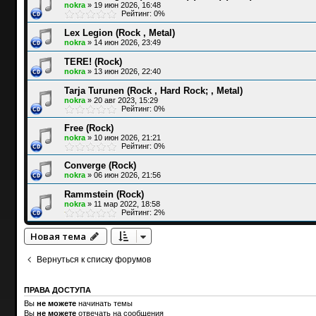
nokra
»
19 июн 2026, 16:48
Рейтинг: 0%
Lex Legion (Rock , Metal)
nokra
»
14 июн 2026, 23:49
TERE! (Rock)
nokra
»
13 июн 2026, 22:40
Tarja Turunen (Rock , Hard Rock; , Metal)
nokra
»
20 авг 2023, 15:29
Рейтинг: 0%
Free (Rock)
nokra
»
10 июн 2026, 21:21
Рейтинг: 0%
Converge (Rock)
nokra
»
06 июн 2026, 21:56
Rammstein (Rock)
nokra
»
11 мар 2022, 18:58
Рейтинг: 2%
Новая тема
Вернуться к списку форумов
ПРАВА ДОСТУПА
Вы
не можете
начинать темы
Вы
не можете
отвечать на сообщения