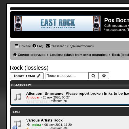
Рок Вост
Сайт посвящен м
Чехословакии, П
Ссылки
FAQ
Связаться с администрацией
Список форумов
Lossless (Music from other countries)
Rock (lossl
Rock (lossless)
Поиск
Расширенн
Новая тема
ОБЪЯВЛЕНИЯ
Attention! Внимание! Please report broken links to be fix
Antiquar
»
28 ноя 2020, 06:27
Рейтинг: 0%
ТЕМЫ
Various Artists Rock
nokra
»
06 июл 2021, 17:20
Рейтинг: 9%