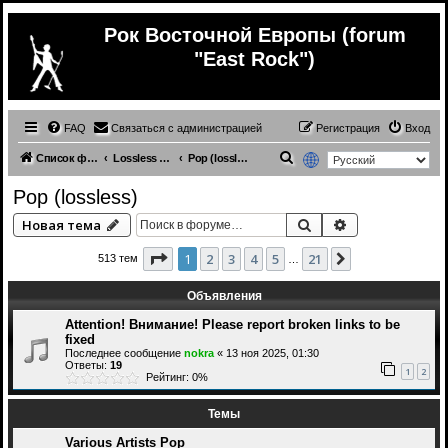
Рок Восточной Европы (forum
"East Rock")
FAQ
Связаться с администрацией
Регистрация
Вход
П
Список форумов
Lossless (Music from other countries)
Pop (lossless)
о
Pop (lossless)
и
Поиск
Расширенный 
Новая тема
с
к
Страница
1
из
21
1
2
3
4
5
21
След.
513 тем
…
Объявления
Attention! Внимание! Please report broken links to be
fixed
Последнее сообщение
nokra
«
13 ноя 2025, 01:30
Ответы:
19
1
2
Рейтинг: 0%
Темы
Various Artists Pop