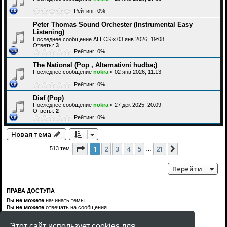
Рейтинг: 0%
Peter Thomas Sound Orchester (Instrumental Easy
Listening)
Последнее сообщение
ALECS
«
03 янв 2026, 19:08
Ответы:
3
Рейтинг: 0%
The National (Pop , Alternativní hudba;)
Последнее сообщение
nokra
«
02 янв 2026, 11:13
Рейтинг: 0%
Diaf (Pop)
Последнее сообщение
nokra
«
27 дек 2025, 20:09
Ответы:
2
Рейтинг: 0%
Новая тема
Страница
1
из
21
1
2
3
4
5
21
След.
513 тем
…
Перейти
ПРАВА ДОСТУПА
Вы
не можете
начинать темы
Вы
не можете
отвечать на сообщения
Вы
не можете
редактировать свои сообщения
Вы
не можете
удалять свои сообщения
Этот сайт использует cookies для