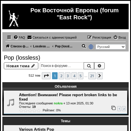
Рок Восточной Европы (forum
"East Rock")
FAQ
Связаться с администрацией
Регистрация
Вход
П
Список форумов
Lossless (Music from other countries)
Pop (lossless)
о
Pop (lossless)
и
Поиск
Расширенный 
Новая тема
с
к
Страница
1
из
21
1
2
3
4
5
21
След.
512 тем
…
Объявления
Attention! Внимание! Please report broken links to be
fixed
Последнее сообщение
nokra
«
13 ноя 2025, 01:30
Ответы:
19
1
2
Рейтинг: 0%
Темы
Various Artists Pop