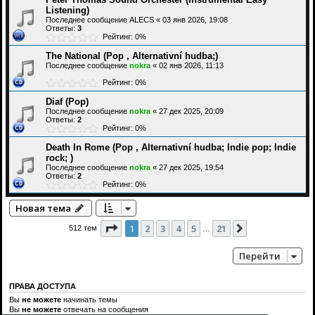
Listening)
Последнее сообщение
ALECS
«
03 янв 2026, 19:08
Ответы:
3
Рейтинг: 0%
The National (Pop , Alternativní hudba;)
Последнее сообщение
nokra
«
02 янв 2026, 11:13
Рейтинг: 0%
Diaf (Pop)
Последнее сообщение
nokra
«
27 дек 2025, 20:09
Ответы:
2
Рейтинг: 0%
Death In Rome (Pop , Alternativní hudba; Indie pop; Indie
rock; )
Последнее сообщение
nokra
«
27 дек 2025, 19:54
Ответы:
2
Рейтинг: 0%
Новая тема
Страница
1
из
21
1
2
3
4
5
21
След.
512 тем
…
Перейти
ПРАВА ДОСТУПА
Вы
не можете
начинать темы
Вы
не можете
отвечать на сообщения