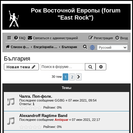
Рок Восточной Европы (forum
"East Rock")
FAQ
Связаться с администрацией
Регистрация
Вход
П
Список форумов
Encyclopedia | Энциклопедия
България
о
България
и
Поиск
Расширенный 
Новая тема
с
к
1
2
След.
30 тем
Темы
Чалга. Поп-фолк.
Последнее сообщение
GGBG
«
07 июн 2021, 09:54
Ответы:
1
Рейтинг: 0%
Alexandroff Ragtime Band
Последнее сообщение
Antiquar
«
07 июн 2021, 22:17
Рейтинг: 0%