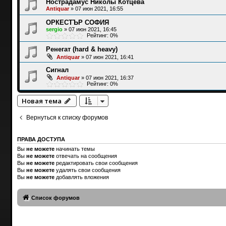
Нострадамус Николы Котцева
Antiquar
»
07 июн 2021, 16:55
ОРКЕСТЪР СОФИЯ
sergio
»
07 июн 2021, 16:45
Рейтинг: 0%
Ренегат (hard & heavy)
Antiquar
»
07 июн 2021, 16:41
Сигнал
Antiquar
»
07 июн 2021, 16:37
Рейтинг: 0%
Новая тема
Вернуться к списку форумов
ПРАВА ДОСТУПА
Вы
не можете
начинать темы
Вы
не можете
отвечать на сообщения
Вы
не можете
редактировать свои сообщения
Вы
не можете
удалять свои сообщения
Вы
не можете
добавлять вложения
Список форумов