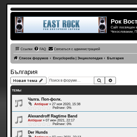
Рок Вост
Сайт посвящен м
Чехословакии, П
Ссылки
FAQ
Связаться с администрацией
Список форумов
Encyclopedia | Энциклопедия
България
България
Поиск
Расширенн
Новая тема
ТЕМЫ
Чалга. Поп-фолк.
Antiquar
»
27 ноя 2020, 15:38
Рейтинг: 0%
Alexandroff Ragtime Band
Antiquar
»
07 июн 2021, 22:17
Рейтинг: 0%
Der Hunds
Antiquar
»
07 июн 2021, 22:13