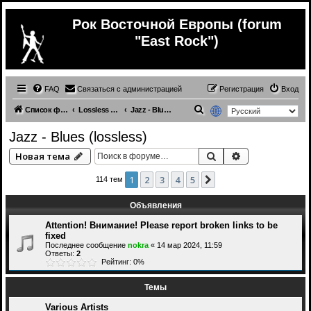
Рок Восточной Европы (forum
"East Rock")
FAQ
Связаться с администрацией
Регистрация
Вход
П
Список форумов
Lossless (Music from other countries)
Jazz - Blues (lossless)
о
Jazz - Blues (lossless)
и
Поиск
Расширенный 
Новая тема
с
к
1
2
3
4
5
След.
114 тем
Объявления
Attention! Внимание! Please report broken links to be
fixed
Последнее сообщение
nokra
«
14 мар 2024, 11:59
Ответы:
2
Рейтинг: 0%
Темы
Various Artists