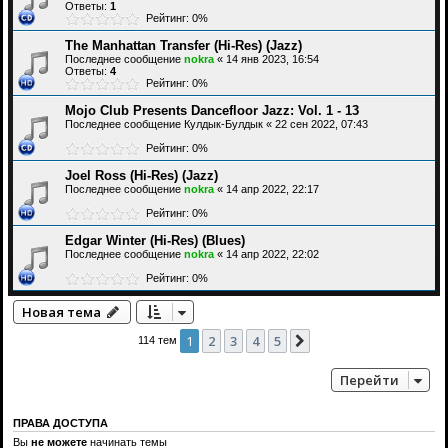
Ответы:
1
Рейтинг: 0%
The Manhattan Transfer (Hi-Res) (Jazz)
Последнее сообщение
nokra
«
14 янв 2023, 16:54
Ответы:
4
Рейтинг: 0%
Mojo Club Presents Dancefloor Jazz: Vol. 1 - 13
Последнее сообщение
Кулдык-Булдык
«
22 сен 2022, 07:43
Рейтинг: 0%
Joel Ross (Hi-Res) (Jazz)
Последнее сообщение
nokra
«
14 апр 2022, 22:17
Рейтинг: 0%
Edgar Winter (Hi-Res) (Blues)
Последнее сообщение
nokra
«
14 апр 2022, 22:02
Рейтинг: 0%
Новая тема
1
2
3
4
5
След.
114 тем
Перейти
ПРАВА ДОСТУПА
Вы
не можете
начинать темы