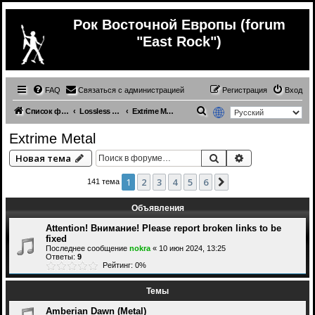
Рок Восточной Европы (forum
"East Rock")
FAQ
Связаться с администрацией
Регистрация
Вход
П
Список форумов
Lossless (Music from other countries)
Extrime Metal
о
Extrime Metal
и
Поиск
Расширенный 
Новая тема
с
к
1
2
3
4
5
6
След.
141 тема
Объявления
Attention! Внимание! Please report broken links to be
fixed
Последнее сообщение
nokra
«
10 июн 2024, 13:25
Ответы:
9
Рейтинг: 0%
Темы
Amberian Dawn (Metal)