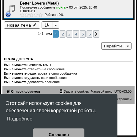
Better Lovers (Metal)
Последнее сообщение
nokra
«
03 окт 2025, 18:40
Ответы:
1
Рейтинг: 0%
Новая тема
1
2
3
4
5
6
След.
141 тема
Перейти
ПРАВА ДОСТУПА
Вы
не можете
начинать темы
Вы
не можете
отвечать на сообщения
Вы
не можете
редактировать свои сообщения
Вы
не можете
удалять свои сообщения
Вы
не можете
добавлять вложения
Список форумов
Удалить cookies
Часовой пояс:
UTC+03:00
Связаться с администрацией
Этот сайт использует cookies для
обеспечения своей корректной работы.
Создано на основе
phpBB
® Forum Software © phpBB Limited
Style
Rock'n Roll
ported 3.3 by
phpBB Spain
Подробнее
Русская поддержка phpBB
Конфиденциальность
|
Правила
Согласен