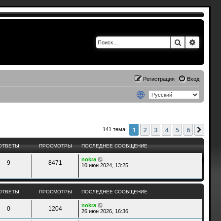
Поиск
Расшир
Регистрация
Вход
1
2
3
4
5
6
След
141 тема
ОТВЕТЫ
ПРОСМОТРЫ
ПОСЛЕДНЕЕ СООБЩЕНИЕ
nokra
9
8471
10 июн 2024, 13:25
ОТВЕТЫ
ПРОСМОТРЫ
ПОСЛЕДНЕЕ СООБЩЕНИЕ
nokra
0
1204
26 июн 2026, 16:36