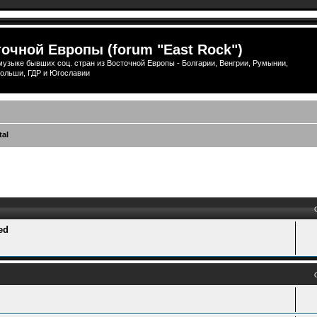
очной Европы (forum "East Rock")
узыке бывших соц. стран из Восточной Европы - Болгарии, Венгрии, Румынии,
ольши, ГДР и Югославии
tal
ый поиск
ed