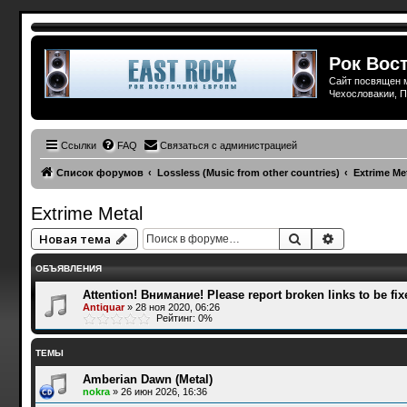
Рок Вост
Сайт посвящен м
Чехословакии, П
Ссылки
FAQ
Связаться с администрацией
Список форумов
Lossless (Music from other countries)
Extrime Me
Extrime Metal
Поиск
Расширенн
Новая тема
ОБЪЯВЛЕНИЯ
Attention! Внимание! Please report broken links to be fix
Antiquar
»
28 ноя 2020, 06:26
Рейтинг: 0%
ТЕМЫ
Amberian Dawn (Metal)
nokra
»
26 июн 2026, 16:36