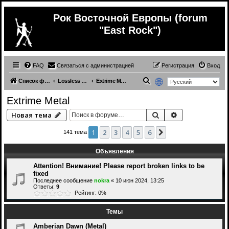
Рок Восточной Европы (forum
"East Rock")
FAQ
Связаться с администрацией
Регистрация
Вход
П
Список форумов
Lossless (Music from other countries)
Extrime Metal
о
Extrime Metal
и
Поиск
Расширенный 
Новая тема
с
к
1
2
3
4
5
6
След.
141 тема
Объявления
Attention! Внимание! Please report broken links to be
fixed
Последнее сообщение
nokra
«
10 июн 2024, 13:25
Ответы:
9
Рейтинг: 0%
Темы
Amberian Dawn (Metal)