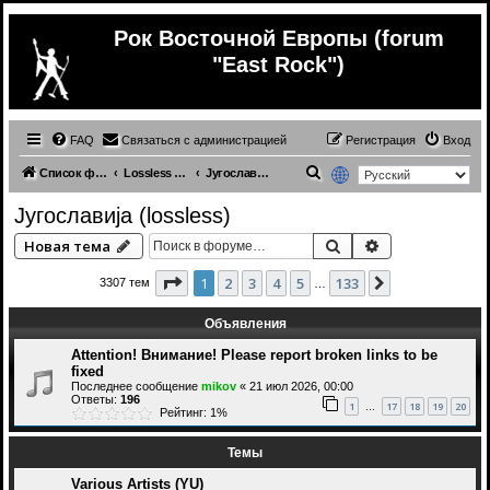
Рок Восточной Европы (forum
"East Rock")
FAQ
Связаться с администрацией
Регистрация
Вход
П
Список форумов
Lossless (East Europe music)
Југославија (lossless)
о
Југославија (lossless)
и
Поиск
Расширенный 
Новая тема
с
к
Страница
1
из
133
1
2
3
4
5
133
След.
3307 тем
…
Объявления
Attention! Внимание! Please report broken links to be
fixed
Последнее сообщение
mikov
«
21 июл 2026, 00:00
Ответы:
196
1
17
18
19
20
…
Рейтинг: 1%
Темы
Various Artists (YU)