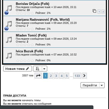
Borislav Drljača (Folk)
Последнее сообщение
kaak
«
10 июл 2026, 15:11
Ответы:
10
1
2
Рейтинг: 1%
Marijana Radovanović (Folk, World)
Последнее сообщение
kaak
«
09 июл 2026, 15:20
Ответы:
7
Рейтинг: 1%
Mladen Tomić (Folk)
Последнее сообщение
kaak
«
09 июл 2026, 13:24
Ответы:
2
Рейтинг: 0%
Ivica Buzuk (Folk)
Последнее сообщение
kaak
«
07 июл 2026, 10:32
Рейтинг: 0%
Новая тема
Страница
1
из
133
1
2
3
4
5
133
След.
3307 тем
…
Перейти
ПРАВА ДОСТУПА
Вы
не можете
начинать темы
Вы
не можете
отвечать на сообщения
Вы
не можете
редактировать свои сообщения