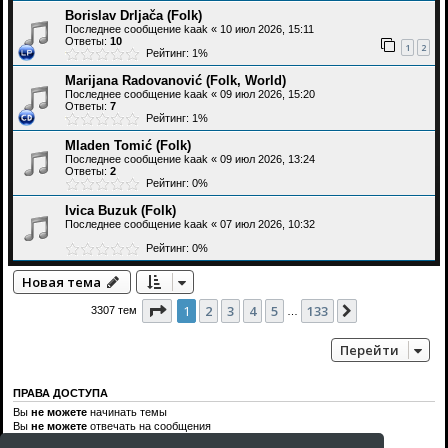
Borislav Drljača (Folk)
Последнее сообщение
kaak
«
10 июл 2026, 15:11
Ответы:
10
1
2
Рейтинг: 1%
Marijana Radovanović (Folk, World)
Последнее сообщение
kaak
«
09 июл 2026, 15:20
Ответы:
7
Рейтинг: 1%
Mladen Tomić (Folk)
Последнее сообщение
kaak
«
09 июл 2026, 13:24
Ответы:
2
Рейтинг: 0%
Ivica Buzuk (Folk)
Последнее сообщение
kaak
«
07 июл 2026, 10:32
Рейтинг: 0%
Новая тема
Страница
1
из
133
1
2
3
4
5
133
След.
3307 тем
…
Перейти
ПРАВА ДОСТУПА
Вы
не можете
начинать темы
Вы
не можете
отвечать на сообщения
Вы
не можете
редактировать свои сообщения