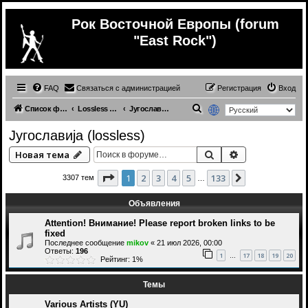
Рок Восточной Европы (forum
"East Rock")
FAQ
Связаться с администрацией
Регистрация
Вход
П
Список форумов
Lossless (East Europe music)
Југославија (lossless)
о
Југославија (lossless)
и
Поиск
Расширенный 
Новая тема
с
к
Страница
1
из
133
1
2
3
4
5
133
След.
3307 тем
…
Объявления
Attention! Внимание! Please report broken links to be
fixed
Последнее сообщение
mikov
«
21 июл 2026, 00:00
Ответы:
196
1
17
18
19
20
…
Рейтинг: 1%
Темы
Various Artists (YU)