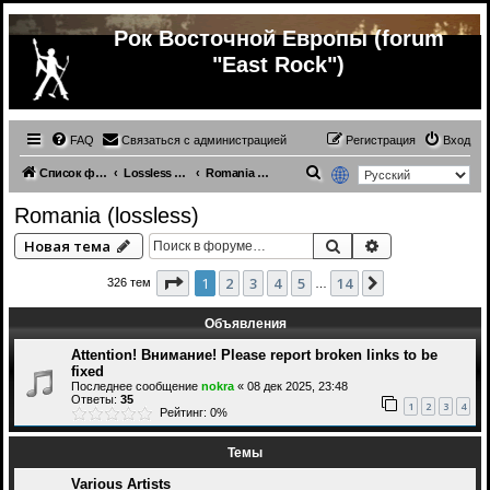
Рок Восточной Европы (forum
"East Rock")
FAQ
Связаться с администрацией
Регистрация
Вход
П
Список форумов
Lossless (East Europe music)
Romania (lossless)
о
Romania (lossless)
и
Поиск
Расширенный 
Новая тема
с
к
Страница
1
из
14
1
2
3
4
5
14
След.
326 тем
…
Объявления
Attention! Внимание! Please report broken links to be
fixed
Последнее сообщение
nokra
«
08 дек 2025, 23:48
Ответы:
35
1
2
3
4
Рейтинг: 0%
Темы
Various Artists