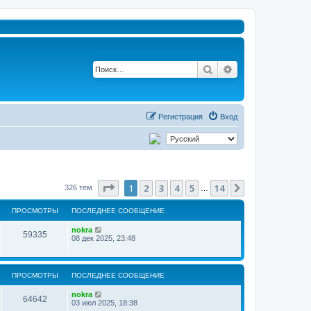
Поиск
Расширенный п
Регистрация
Вход
Страница
1
из
14
1
2
3
4
5
14
След.
326 тем
…
ПРОСМОТРЫ
ПОСЛЕДНЕЕ СООБЩЕНИЕ
nokra
59335
08 дек 2025, 23:48
ПРОСМОТРЫ
ПОСЛЕДНЕЕ СООБЩЕНИЕ
nokra
64642
03 июл 2025, 18:38