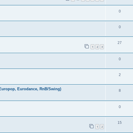
0
0
27
1
2
3
0
2
, Europop, Eurodance, RnB/Swing)
8
0
15
1
2