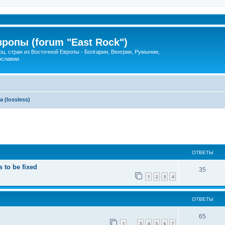
ропы (forum "East Rock")
. стран из Восточной Европы - Болгарии, Венгрии, Румынии,
ославии
 (lossless)
ширенный поиск
ОТВЕТЫ
 to be fixed
35
1
2
3
4
ОТВЕТЫ
65
1
3
4
5
6
7
…