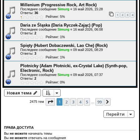
Millenium (Progressive Rock, Art Rock)
Последнее сообщение
Simurg
«
16 май 2026, 15:28
Ответы:
36
1
2
3
4
Рейтинг: 5%
Daria ze Śląska (Daria Ryczek-Zając) (Pop)
Последнее сообщение
Simurg
«
16 май 2026, 06:08
Ответы:
2
Рейтинг: 1%
Spięty (Hubert Dobaczewski, Lao Che) (Rock)
Последнее сообщение
Simurg
«
09 май 2026, 08:29
Ответы:
3
Рейтинг: 1%
Plotnicky (Adam Płotnicki, ex-Crystal Lake) (Synth-pop,
Electronic, Rock)
Последнее сообщение
Simurg
«
09 май 2026, 07:37
Ответы:
2
Рейтинг: 0%
Новая тема
Страница
1
из
99
1
2
3
4
5
99
След.
2475 тем
…
Перейти
ПРАВА ДОСТУПА
Вы
не можете
начинать темы
Вы
не можете
отвечать на сообщения