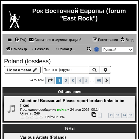
Рок Восточной Европы (forum
"East Rock")
FAQ
Связаться с администрацией
Регистрация
Вход
П
Список форумов
Lossless (East Europe music)
Poland (lossless)
о
Poland (lossless)
и
Поиск
Расширенный 
Новая тема
с
к
Страница
1
из
99
1
2
3
4
5
99
След.
2475 тем
…
Объявления
Attention! Внимание! Please report broken links to be
fixed
Последнее сообщение
nokra
«
24 июн 2026, 00:14
Ответы:
249
1
22
23
24
25
…
Рейтинг: 1%
Темы
Various Artists (Poland)