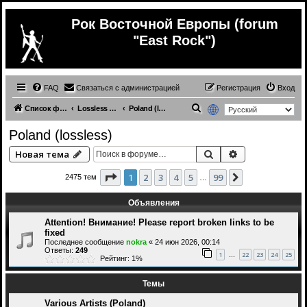
Рок Восточной Европы (forum
"East Rock")
FAQ
Связаться с администрацией
Регистрация
Вход
П
Список форумов
Lossless (East Europe music)
Poland (lossless)
о
Poland (lossless)
и
Поиск
Расширенный 
Новая тема
с
к
Страница
1
из
99
1
2
3
4
5
99
След.
2475 тем
…
Объявления
Attention! Внимание! Please report broken links to be
fixed
Последнее сообщение
nokra
«
24 июн 2026, 00:14
Ответы:
249
1
22
23
24
25
…
Рейтинг: 1%
Темы
Various Artists (Poland)