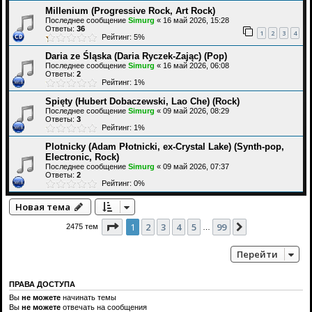
Millenium (Progressive Rock, Art Rock)
Последнее сообщение
Simurg
«
16 май 2026, 15:28
Ответы:
36
1
2
3
4
Рейтинг: 5%
Daria ze Śląska (Daria Ryczek-Zając) (Pop)
Последнее сообщение
Simurg
«
16 май 2026, 06:08
Ответы:
2
Рейтинг: 1%
Spięty (Hubert Dobaczewski, Lao Che) (Rock)
Последнее сообщение
Simurg
«
09 май 2026, 08:29
Ответы:
3
Рейтинг: 1%
Plotnicky (Adam Płotnicki, ex-Crystal Lake) (Synth-pop,
Electronic, Rock)
Последнее сообщение
Simurg
«
09 май 2026, 07:37
Ответы:
2
Рейтинг: 0%
Новая тема
Страница
1
из
99
1
2
3
4
5
99
След.
2475 тем
…
Перейти
ПРАВА ДОСТУПА
Вы
не можете
начинать темы
Вы
не можете
отвечать на сообщения