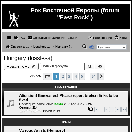
Рок Восточной Европы (forum
"East Rock")
FAQ
Связаться с администрацией
Регистрация
Вход
П
Список форумов
Lossless (East Europe music)
Hungary (lossless)
о
Hungary (lossless)
и
Поиск
Расширенный 
Новая тема
с
к
Страница
1
из
51
1
2
3
4
5
51
След.
1275 тем
…
Объявления
Attention! Внимание! Please report broken links to be
fixed
Последнее сообщение
nokra
«
03 авг 2026, 23:49
Ответы:
114
1
9
10
11
12
…
Рейтинг: 1%
Темы
Various Artists (Hungary)