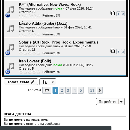
KFT (Alternative, New-Wave, Rock)
Последнее сообщение
nokra
«
07 фев 2026, 16:24
Ответы:
19
1
2
Рейтинг: 2%
László Attila (Guitar) (Jazz)
Последнее сообщение
kaak
«
01 фев 2026, 16:41
Ответы:
6
Рейтинг: 0%
Solaris (Art Rock, Prog Rock, Experimental)
Последнее сообщение
kaak
«
31 янв 2026, 12:50
Ответы:
16
1
2
Рейтинг: 3%
Iren Lovasz (Folk)
Последнее сообщение
nokra
«
20 янв 2026, 01:25
Ответы:
5
Рейтинг: 0%
Новая тема
Страница
1
из
51
1
2
3
4
5
51
След.
1275 тем
…
Перейти
ПРАВА ДОСТУПА
Вы
не можете
начинать темы
Вы
не можете
отвечать на сообщения
Вы
не можете
редактировать свои сообщения