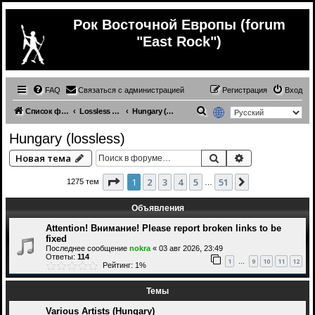
Рок Восточной Европы (forum
"East Rock")
FAQ
Связаться с администрацией
Регистрация
Вход
П
Список форумов
Lossless (East Europe music)
Hungary (lossless)
о
Hungary (lossless)
и
Поиск
Расширенный 
Новая тема
с
к
Страница
1
из
51
1
2
3
4
5
51
След.
1275 тем
…
Объявления
Attention! Внимание! Please report broken links to be
fixed
Последнее сообщение
nokra
«
03 авг 2026, 23:49
Ответы:
114
1
9
10
11
12
…
Рейтинг: 1%
Темы
Various Artists (Hungary)