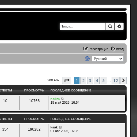
Поиск
Расшир
Регистрация
Вход
Страница
1
из
12
1
2
3
4
5
12
След
280 тем
…
ОТВЕТЫ
ПРОСМОТРЫ
ПОСЛЕДНЕЕ СООБЩЕНИЕ
nokra
10
10766
15 май 2026, 16:54
ОТВЕТЫ
ПРОСМОТРЫ
ПОСЛЕДНЕЕ СООБЩЕНИЕ
kaak
354
196282
01 авг 2026, 16:03