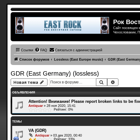
Рок Вост
Сайт посвящен м
Чехословакии, П
Ссылки
FAQ
Связаться с администрацией
Список форумов
Lossless (East Europe music)
GDR (East Germany)
GDR (East Germany) (lossless)
Поиск
Расширенн
Новая тема
ОБЪЯВЛЕНИЯ
Attention! Внимание! Please report broken links to be fix
Antiquar
»
28 ноя 2020, 15:41
Рейтинг: 0%
ТЕМЫ
VA (GDR)
Antiquar
»
03 дек 2020, 00:40
Рейтинг: 33%