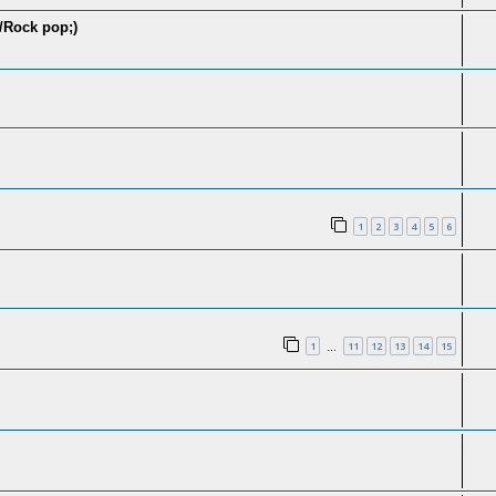
k/Rock pop;)
1
2
3
4
5
6
1
11
12
13
14
15
…