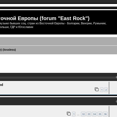
очной Европы (forum "East Rock")
узыке бывших соц. стран из Восточной Европы - Болгарии, Венгрии, Румынии,
ольши, ГДР и Югославии
 (lossless)
ый поиск
ed
1
2
1
32
33
34
35
36
…