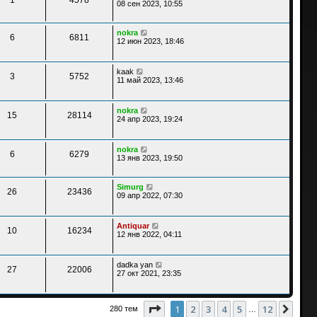
08 сен 2023, 10:55
nokra
6
6811
12 июн 2023, 18:46
kaak
3
5752
11 май 2023, 13:46
nokra
15
28114
24 апр 2023, 19:24
nokra
6
6279
13 янв 2023, 19:50
Simurg
26
23436
09 апр 2022, 07:30
Antiquar
10
16234
12 янв 2022, 04:11
dadka yan
27
22006
27 окт 2021, 23:35
Страница
1
из
12
1
2
3
4
5
12
След
280 тем
…