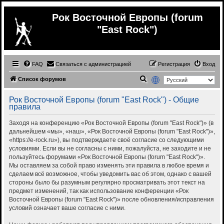
Рок Восточной Европы (forum
"East Rock")
FAQ
Связаться с администрацией
Регистрация
Вход
П
Список форумов
о
Рок Восточной Европы (forum "East Rock") - Общие
и
правила
с
Заходя на конференцию «Рок Восточной Европы (forum "East Rock")» (в
к
дальнейшем «мы», «наш», «Рок Восточной Европы (forum "East Rock")»,
«https://e-rock.ru»), вы подтверждаете своё согласие со следующими
условиями. Если вы не согласны с ними, пожалуйста, не заходите и не
пользуйтесь форумами «Рок Восточной Европы (forum "East Rock")».
Мы оставляем за собой право изменять эти правила в любое время и
сделаем всё возможное, чтобы уведомить вас об этом, однако с вашей
стороны было бы разумным регулярно просматривать этот текст на
предмет изменений, так как использование конференции «Рок
Восточной Европы (forum "East Rock")» после обновления/исправления
условий означает ваше согласие с ними.