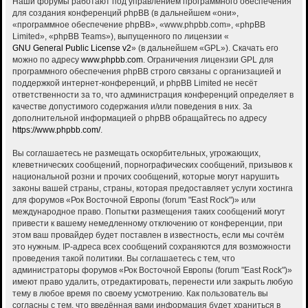
Наши форумы работают под управлением программного обеспечения
для создания конференций phpBB (в дальнейшем «они»,
«программное обеспечение phpBB», «www.phpbb.com», «phpBB
Limited», «phpBB Teams»), выпущенного по лицензии «
GNU General Public License v2
» (в дальнейшем «GPL»). Скачать его
можно по адресу
www.phpbb.com
. Ограничения лицензии GPL для
программного обеспечения phpBB строго связаны с организацией и
поддержкой интернет-конференций, и phpBB Limited не несёт
ответственности за то, что администрация конференций определяет в
качестве допустимого содержания и/или поведения в них. За
дополнительной информацией о phpBB обращайтесь по адресу
https://www.phpbb.com/
.
Вы соглашаетесь не размещать оскорбительных, угрожающих,
клеветнических сообщений, порнографических сообщений, призывов к
национальной розни и прочих сообщений, которые могут нарушить
законы вашей страны, страны, которая предоставляет услуги хостинга
для форумов «Рок Восточной Европы (forum "East Rock")» или
международное право. Попытки размещения таких сообщений могут
привести к вашему немедленному отключению от конференции, при
этом ваш провайдер будет поставлен в известность, если мы сочтём
это нужным. IP-адреса всех сообщений сохраняются для возможности
проведения такой политики. Вы соглашаетесь с тем, что
администраторы форумов «Рок Восточной Европы (forum "East Rock")»
имеют право удалить, отредактировать, перенести или закрыть любую
тему в любое время по своему усмотрению. Как пользователь вы
согласны с тем, что введённая вами информация будет храниться в