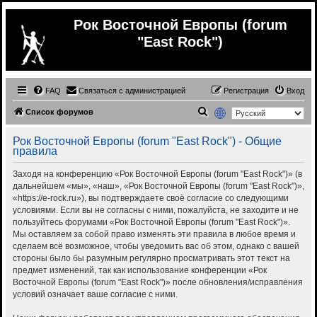
Рок Восточной Европы (forum
"East Rock")
FAQ
Связаться с администрацией
Регистрация
Вход
П
Список форумов
о
Рок Восточной Европы (forum "East Rock") - Общие
и
правила
с
Заходя на конференцию «Рок Восточной Европы (forum "East Rock")» (в
к
дальнейшем «мы», «наш», «Рок Восточной Европы (forum "East Rock")»,
«https://e-rock.ru»), вы подтверждаете своё согласие со следующими
условиями. Если вы не согласны с ними, пожалуйста, не заходите и не
пользуйтесь форумами «Рок Восточной Европы (forum "East Rock")».
Мы оставляем за собой право изменять эти правила в любое время и
сделаем всё возможное, чтобы уведомить вас об этом, однако с вашей
стороны было бы разумным регулярно просматривать этот текст на
предмет изменений, так как использование конференции «Рок
Восточной Европы (forum "East Rock")» после обновления/исправления
условий означает ваше согласие с ними.