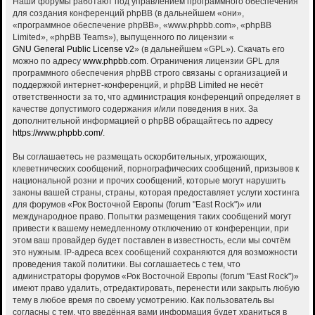
Наши форумы работают под управлением программного обеспечения
для создания конференций phpBB (в дальнейшем «они»,
«программное обеспечение phpBB», «www.phpbb.com», «phpBB
Limited», «phpBB Teams»), выпущенного по лицензии «
GNU General Public License v2
» (в дальнейшем «GPL»). Скачать его
можно по адресу
www.phpbb.com
. Ограничения лицензии GPL для
программного обеспечения phpBB строго связаны с организацией и
поддержкой интернет-конференций, и phpBB Limited не несёт
ответственности за то, что администрация конференций определяет в
качестве допустимого содержания и/или поведения в них. За
дополнительной информацией о phpBB обращайтесь по адресу
https://www.phpbb.com/
.
Вы соглашаетесь не размещать оскорбительных, угрожающих,
клеветнических сообщений, порнографических сообщений, призывов к
национальной розни и прочих сообщений, которые могут нарушить
законы вашей страны, страны, которая предоставляет услуги хостинга
для форумов «Рок Восточной Европы (forum "East Rock")» или
международное право. Попытки размещения таких сообщений могут
привести к вашему немедленному отключению от конференции, при
этом ваш провайдер будет поставлен в известность, если мы сочтём
это нужным. IP-адреса всех сообщений сохраняются для возможности
проведения такой политики. Вы соглашаетесь с тем, что
администраторы форумов «Рок Восточной Европы (forum "East Rock")»
имеют право удалить, отредактировать, перенести или закрыть любую
тему в любое время по своему усмотрению. Как пользователь вы
согласны с тем, что введённая вами информация будет храниться в