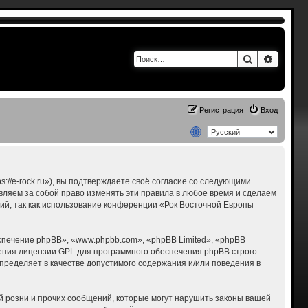
Поиск
Расшир
Регистрация
Вход
s://e-rock.ru»), вы подтверждаете своё согласие со следующими
авляем за собой право изменять эти правила в любое время и сделаем
ний, так как использование конференции «Рок Восточной Европы
печение phpBB», «www.phpbb.com», «phpBB Limited», «phpBB
ения лицензии GPL для программного обеспечения phpBB строго
пределяет в качестве допустимого содержания и/или поведения в
 розни и прочих сообщений, которые могут нарушить законы вашей