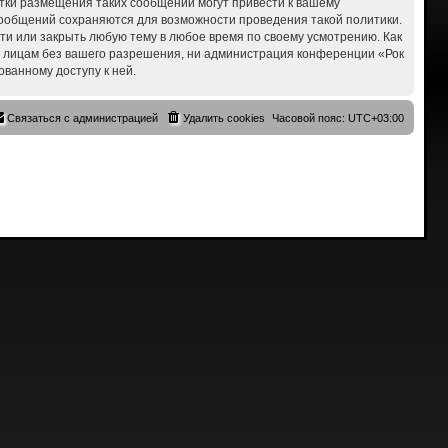
ытки размещения таких сообщений могут привести к вашему
 сообщений сохраняются для возможности проведения такой политики.
сти или закрыть любую тему в любое время по своему усмотрению. Как
им лицам без вашего разрешения, ни администрация конференции «Рок
ованному доступу к ней.
Связаться с администрацией
Удалить cookies
Часовой пояс:
UTC+03:00