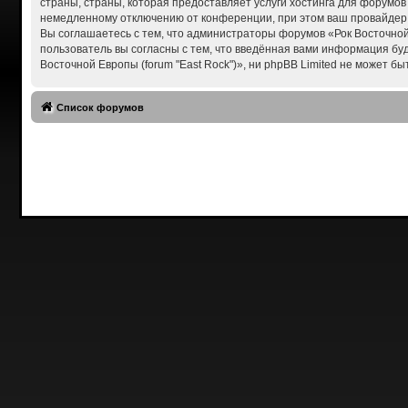
страны, страны, которая предоставляет услуги хостинга для форумов
немедленному отключению от конференции, при этом ваш провайдер б
Вы соглашаетесь с тем, что администраторы форумов «Рок Восточной 
пользователь вы согласны с тем, что введённая вами информация бу
Восточной Европы (forum "East Rock")», ни phpBB Limited не может бы
Список форумов