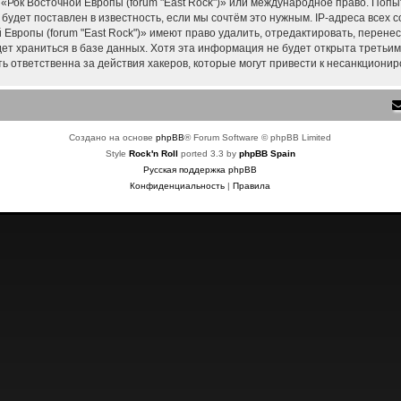
 «Рок Восточной Европы (forum "East Rock")» или международное право. Поп
удет поставлен в известность, если мы сочтём это нужным. IP-адреса всех
Европы (forum "East Rock")» имеют право удалить, отредактировать, перене
дет храниться в базе данных. Хотя эта информация не будет открыта треть
ть ответственна за действия хакеров, которые могут привести к несанкционир
Создано на основе
phpBB
® Forum Software © phpBB Limited
Style
Rock'n Roll
ported 3.3 by
phpBB Spain
Русская поддержка phpBB
Конфиденциальность
|
Правила