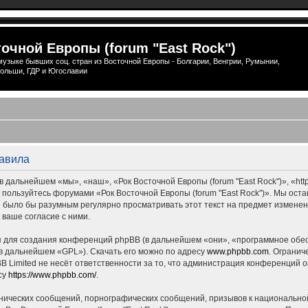
очной Европы (forum "East Rock")
узыке бывших соц. стран из Восточной Европы - Болгарии, Венгрии, Румынии,
ольши, ГДР и Югославии
равила
 дальнейшем «мы», «наш», «Рок Восточной Европы (forum "East Rock")», «http
е пользуйтесь форумами «Рок Восточной Европы (forum "East Rock")». Мы ост
ны было бы разумным регулярно просматривать этот текст на предмет измене
 ваше согласие с ними.
для создания конференций phpBB (в дальнейшем «они», «программное обес
(в дальнейшем «GPL»). Скачать его можно по адресу
www.phpbb.com
. Огранич
 Limited не несёт ответственности за то, что администрация конференций о
су
https://www.phpbb.com/
.
нических сообщений, порнографических сообщений, призывов к национальной