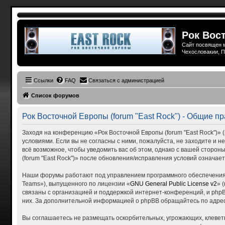
Рок Вост
Сайт посвящен м
Чехословакии, П
Ссылки
FAQ
Связаться с администрацией
Список форумов
Рок Восточной Европы (forum "East Rock") - Общие п
Заходя на конференцию «Рок Восточной Европы (forum "East Rock")» (в
условиями. Если вы не согласны с ними, пожалуйста, не заходите и н
всё возможное, чтобы уведомить вас об этом, однако с вашей сторо
(forum "East Rock")» после обновления/исправления условий означает
Наши форумы работают под управлением программного обеспечения 
Teams»), выпущенного по лицензии «
GNU General Public License v2
» 
связаны с организацией и поддержкой интернет-конференций, и phpBB
них. За дополнительной информацией о phpBB обращайтесь по адре
Вы соглашаетесь не размещать оскорбительных, угрожающих, клевет