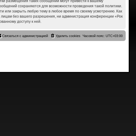
ытки размещения таких сообщений могут привести к вашему
 сообщений сохраняются для возможности проведения такой политики.
сти или закрыть любую тему в любое время по своему усмотрению. Как
им лицам без вашего разрешения, ни администрация конференции «Рок
ованному доступу к ней.
Связаться с администрацией
Удалить cookies
Часовой пояс:
UTC+03:00