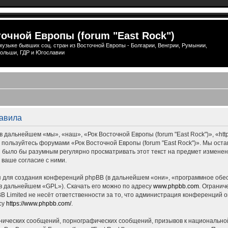
очной Европы (forum "East Rock")
узыке бывших соц. стран из Восточной Европы - Болгарии, Венгрии, Румынии,
ольши, ГДР и Югославии
равила
 дальнейшем «мы», «наш», «Рок Восточной Европы (forum "East Rock")», «http
е пользуйтесь форумами «Рок Восточной Европы (forum "East Rock")». Мы ост
ны было бы разумным регулярно просматривать этот текст на предмет измене
 ваше согласие с ними.
для создания конференций phpBB (в дальнейшем «они», «программное обес
(в дальнейшем «GPL»). Скачать его можно по адресу
www.phpbb.com
. Огранич
 Limited не несёт ответственности за то, что администрация конференций о
су
https://www.phpbb.com/
.
нических сообщений, порнографических сообщений, призывов к национальной