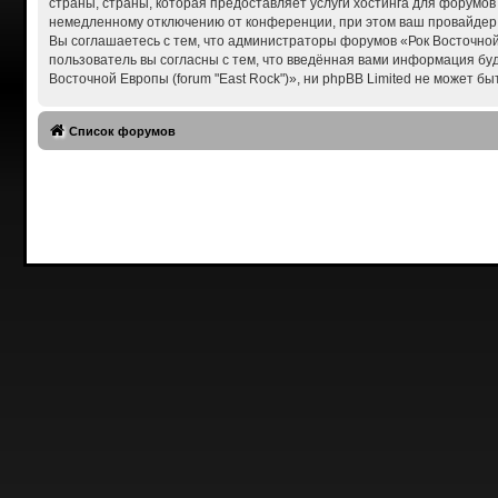
страны, страны, которая предоставляет услуги хостинга для форумов
немедленному отключению от конференции, при этом ваш провайдер б
Вы соглашаетесь с тем, что администраторы форумов «Рок Восточной 
пользователь вы согласны с тем, что введённая вами информация бу
Восточной Европы (forum "East Rock")», ни phpBB Limited не может бы
Список форумов