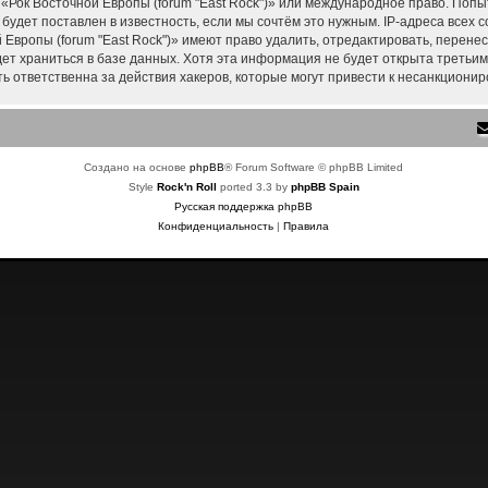
 «Рок Восточной Европы (forum "East Rock")» или международное право. Поп
удет поставлен в известность, если мы сочтём это нужным. IP-адреса всех
Европы (forum "East Rock")» имеют право удалить, отредактировать, перене
дет храниться в базе данных. Хотя эта информация не будет открыта треть
ть ответственна за действия хакеров, которые могут привести к несанкционир
Создано на основе
phpBB
® Forum Software © phpBB Limited
Style
Rock'n Roll
ported 3.3 by
phpBB Spain
Русская поддержка phpBB
Конфиденциальность
|
Правила