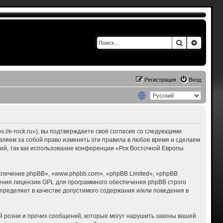
Поиск
Расшир
Регистрация
Вход
s://e-rock.ru»), вы подтверждаете своё согласие со следующими
авляем за собой право изменять эти правила в любое время и сделаем
ний, так как использование конференции «Рок Восточной Европы
печение phpBB», «www.phpbb.com», «phpBB Limited», «phpBB
ения лицензии GPL для программного обеспечения phpBB строго
пределяет в качестве допустимого содержания и/или поведения в
 розни и прочих сообщений, которые могут нарушить законы вашей