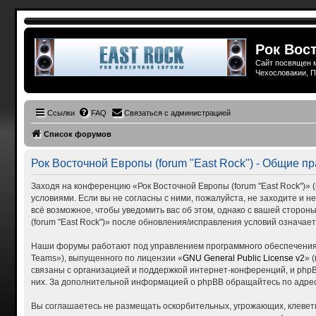
Рок Вост
Сайт посвящен м
Чехословакии, П
Ссылки
FAQ
Связаться с администрацией
Список форумов
Рок Восточной Европы (forum "East Rock") - Общие п
Заходя на конференцию «Рок Восточной Европы (forum "East Rock")» (в
условиями. Если вы не согласны с ними, пожалуйста, не заходите и н
всё возможное, чтобы уведомить вас об этом, однако с вашей сторо
(forum "East Rock")» после обновления/исправления условий означает
Наши форумы работают под управлением программного обеспечения 
Teams»), выпущенного по лицензии «
GNU General Public License v2
» 
связаны с организацией и поддержкой интернет-конференций, и phpBB
них. За дополнительной информацией о phpBB обращайтесь по адре
Вы соглашаетесь не размещать оскорбительных, угрожающих, клевет