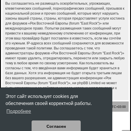
Вы соглашаетесь не размещать оскорбительных, угрожающих,
клеветнических сообщений, порнографических сообщений, призывов к
национальной розни и прочих сообщений, которые могут нарушить
законы вашей страны, страны, которая предоставляет услуги хостинга
для форумов «Рок Восточной Европы (forum "East Rock")» или
международное право. Попытки размещения таких сообщений могут
привести к вашему немедленному отключению от конференции, при
этом ваш провайдер будет поставлен в известность, если мы сочтём
это нужным. IP-адреса всех сообщений сохраняются для возможности
проведения такой политики. Вы соглашаетесь с тем, что
администраторы форумов «Рок Восточной Европы (forum "East Rock")»
имеют право удалить, отредактировать, перенести или закрыть любую
тему в любое время по своему усмотрению. Как пользователь вы
согласны с тем, что введённая вами информация будет храниться в
базе данных. Хотя эта информация не будет открыта третьим лицам
без вашего разрешения, ни администрация конференции «Рок
Восточной Европы (forum "East Rock")», ни phpBB Limited не может
быть ответственна за действия хакеров, которые могут привести к
несанкционированному доступу к ней.
Этот сайт использует cookies для
обеспечения своей корректной работы.
Список форумов
Часовой пояс:
UTC+03:00
Подробнее
Создано на основе
phpBB
® Forum Software © phpBB Limited
Style
Rock'n Roll
ported 3.3 by
phpBB Spain
Согласен
Русская поддержка phpBB