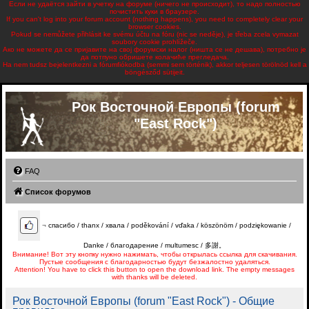
Если не удаётся зайти в учетку на форуме (ничего не происходит), то надо полностью
почистить куки в браузере.
If you can't log into your forum account (nothing happens), you need to completely clear your
browser cookies.
Pokud se nemůžete přihlásit ke svému účtu na fóru (nic se neděje), je třeba zcela vymazat
soubory cookie prohlížeče.
Ако не можете да се пријавите на свој форумски налог (ништа се не дешава), потребно је
да потпуно обришете колачиће прегледача.
Ha nem tudsz bejelentkezni a fórumfiókodba (semmi sem történik), akkor teljesen törölnöd kell a
böngésződ sütijeit.
Рок Восточной Европы (forum
"East Rock")
FAQ
Список форумов
¬
спасибо / thanx / хвала / poděkování / vďaka / köszönöm / podziękowanie /
Danke / благодарение / multumesc / 多謝。
Внимание! Вот эту кнопку нужно нажимать, чтобы открылась ссылка для скачивания.
Пустые сообщения с благодарностью будут безжалостно удаляться.
Attention! You have to click this button to open the download link. The empty messages
with thanks will be deleted.
Рок Восточной Европы (forum "East Rock") - Общие