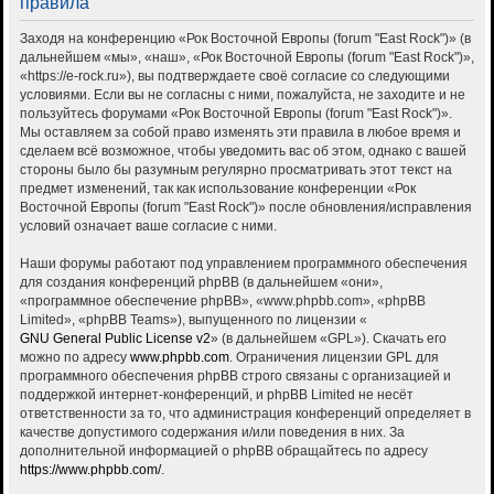
правила
Заходя на конференцию «Рок Восточной Европы (forum "East Rock")» (в
дальнейшем «мы», «наш», «Рок Восточной Европы (forum "East Rock")»,
«https://e-rock.ru»), вы подтверждаете своё согласие со следующими
условиями. Если вы не согласны с ними, пожалуйста, не заходите и не
пользуйтесь форумами «Рок Восточной Европы (forum "East Rock")».
Мы оставляем за собой право изменять эти правила в любое время и
сделаем всё возможное, чтобы уведомить вас об этом, однако с вашей
стороны было бы разумным регулярно просматривать этот текст на
предмет изменений, так как использование конференции «Рок
Восточной Европы (forum "East Rock")» после обновления/исправления
условий означает ваше согласие с ними.
Наши форумы работают под управлением программного обеспечения
для создания конференций phpBB (в дальнейшем «они»,
«программное обеспечение phpBB», «www.phpbb.com», «phpBB
Limited», «phpBB Teams»), выпущенного по лицензии «
GNU General Public License v2
» (в дальнейшем «GPL»). Скачать его
можно по адресу
www.phpbb.com
. Ограничения лицензии GPL для
программного обеспечения phpBB строго связаны с организацией и
поддержкой интернет-конференций, и phpBB Limited не несёт
ответственности за то, что администрация конференций определяет в
качестве допустимого содержания и/или поведения в них. За
дополнительной информацией о phpBB обращайтесь по адресу
https://www.phpbb.com/
.