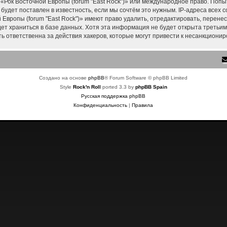
 «Рок Восточной Европы (forum "East Rock")» или международное право. Поп
удет поставлен в известность, если мы сочтём это нужным. IP-адреса всех
Европы (forum "East Rock")» имеют право удалить, отредактировать, перене
дет храниться в базе данных. Хотя эта информация не будет открыта треть
ть ответственна за действия хакеров, которые могут привести к несанкционир
Создано на основе
phpBB
® Forum Software © phpBB Limited
Style
Rock'n Roll
ported 3.3 by
phpBB Spain
Русская поддержка phpBB
Конфиденциальность
|
Правила