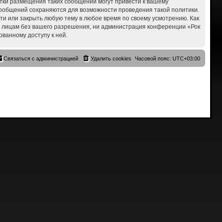
ытки размещения таких сообщений могут привести к вашему
 сообщений сохраняются для возможности проведения такой политики.
сти или закрыть любую тему в любое время по своему усмотрению. Как
им лицам без вашего разрешения, ни администрация конференции «Рок
ованному доступу к ней.
Связаться с администрацией
Удалить cookies
Часовой пояс:
UTC+03:00