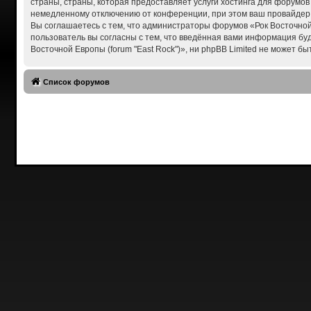
страны, страны, которая предоставляет услуги хостинга для форумов
немедленному отключению от конференции, при этом ваш провайдер б
Вы соглашаетесь с тем, что администраторы форумов «Рок Восточной 
пользователь вы согласны с тем, что введённая вами информация бу
Восточной Европы (forum "East Rock")», ни phpBB Limited не может бы
Список форумов