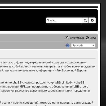
Поиск
Расшир
Регистрация
Вход
s://e-rock.ru»), вы подтверждаете своё согласие со следующими
авляем за собой право изменять эти правила в любое время и сделаем
ний, так как использование конференции «Рок Восточной Европы
печение phpBB», «www.phpbb.com», «phpBB Limited», «phpBB
ения лицензии GPL для программного обеспечения phpBB строго
пределяет в качестве допустимого содержания и/или поведения в
 розни и прочих сообщений, которые могут нарушить законы вашей