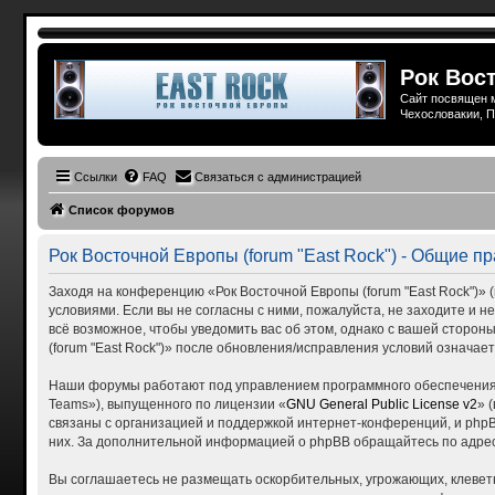
Рок Вост
Сайт посвящен м
Чехословакии, П
Ссылки
FAQ
Связаться с администрацией
Список форумов
Рок Восточной Европы (forum "East Rock") - Общие п
Заходя на конференцию «Рок Восточной Европы (forum "East Rock")» (в
условиями. Если вы не согласны с ними, пожалуйста, не заходите и н
всё возможное, чтобы уведомить вас об этом, однако с вашей сторо
(forum "East Rock")» после обновления/исправления условий означает
Наши форумы работают под управлением программного обеспечения 
Teams»), выпущенного по лицензии «
GNU General Public License v2
» 
связаны с организацией и поддержкой интернет-конференций, и phpBB
них. За дополнительной информацией о phpBB обращайтесь по адре
Вы соглашаетесь не размещать оскорбительных, угрожающих, клевет