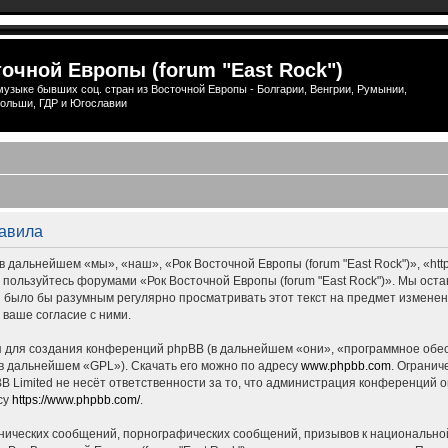
очной Европы (forum "East Rock")
узыке бывших соц. стран из Восточной Европы - Болгарии, Венгрии, Румынии,
ольши, ГДР и Югославии
равила
 дальнейшем «мы», «наш», «Рок Восточной Европы (forum "East Rock")», «http
е пользуйтесь форумами «Рок Восточной Европы (forum "East Rock")». Мы ост
ны было бы разумным регулярно просматривать этот текст на предмет измене
 ваше согласие с ними.
для создания конференций phpBB (в дальнейшем «они», «программное обес
(в дальнейшем «GPL»). Скачать его можно по адресу
www.phpbb.com
. Огранич
 Limited не несёт ответственности за то, что администрация конференций о
су
https://www.phpbb.com/
.
нических сообщений, порнографических сообщений, призывов к национальной