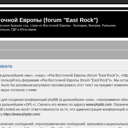
очной Европы (forum "East Rock")
узыке бывших соц. стран из Восточной Европы - Болгарии, Венгрии, Румынии,
ольши, ГДР и Югославии
равила
 дальнейшем «мы», «наш», «Рок Восточной Европы (forum "East Rock")», «http
е пользуйтесь форумами «Рок Восточной Европы (forum "East Rock")». Мы ост
ны было бы разумным регулярно просматривать этот текст на предмет измене
 ваше согласие с ними.
для создания конференций phpBB (в дальнейшем «они», «программное обес
(в дальнейшем «GPL»). Скачать его можно по адресу
www.phpbb.com
. Огранич
 Limited не несёт ответственности за то, что администрация конференций о
су
https://www.phpbb.com/
.
нических сообщений, порнографических сообщений, призывов к национальной