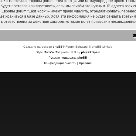
 «Рок Восточной Европы (forum "East Rock")» или международное право. Поп
удет поставлен в известность, если мы сочтём это нужным. IP-адреса всех
Европы (forum "East Rock")» имеют право удалить, отредактировать, перене
дет храниться в базе данных. Хотя эта информация не будет открыта треть
ть ответственна за действия хакеров, которые могут привести к несанкционир
Создано на основе
phpBB
® Forum Software © phpBB Limited
Style
Rock'n Roll
ported 3.3 by
phpBB Spain
Русская поддержка phpBB
Конфиденциальность
|
Правила