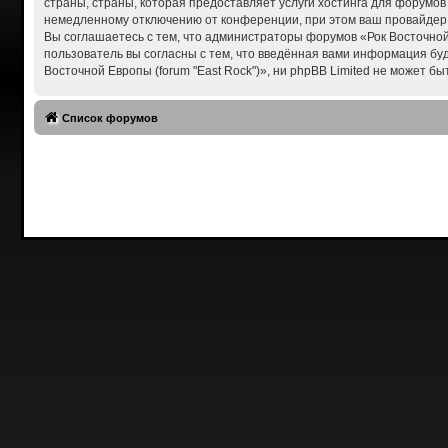
страны, страны, которая предоставляет услуги хостинга для форумов
немедленному отключению от конференции, при этом ваш провайдер б
Вы соглашаетесь с тем, что администраторы форумов «Рок Восточной 
пользователь вы согласны с тем, что введённая вами информация бу
Восточной Европы (forum "East Rock")», ни phpBB Limited не может бы
Список форумов