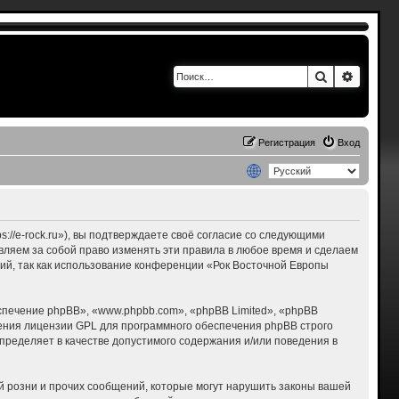
Поиск
Расшир
Регистрация
Вход
s://e-rock.ru»), вы подтверждаете своё согласие со следующими
авляем за собой право изменять эти правила в любое время и сделаем
ний, так как использование конференции «Рок Восточной Европы
печение phpBB», «www.phpbb.com», «phpBB Limited», «phpBB
ения лицензии GPL для программного обеспечения phpBB строго
пределяет в качестве допустимого содержания и/или поведения в
 розни и прочих сообщений, которые могут нарушить законы вашей