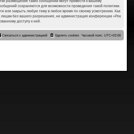
ытки размещения таких сообщений могут привести к вашему
 сообщений сохраняются для возможности проведения такой политики.
сти или закрыть любую тему в любое время по своему усмотрению. Как
им лицам без вашего разрешения, ни администрация конференции «Рок
ованному доступу к ней.
Связаться с администрацией
Удалить cookies
Часовой пояс:
UTC+03:00