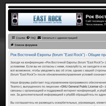
Рок Вост
Сайт посвящен м
Чехословакии, П
Ссылки
FAQ
Связаться с администрацией
Список форумов
Рок Восточной Европы (forum "East Rock") - Общие п
Заходя на конференцию «Рок Восточной Европы (forum "East Rock")» (в
условиями. Если вы не согласны с ними, пожалуйста, не заходите и н
всё возможное, чтобы уведомить вас об этом, однако с вашей сторо
(forum "East Rock")» после обновления/исправления условий означает
Наши форумы работают под управлением программного обеспечения 
Teams»), выпущенного по лицензии «
GNU General Public License v2
» 
связаны с организацией и поддержкой интернет-конференций, и phpBB
них. За дополнительной информацией о phpBB обращайтесь по адре
Вы соглашаетесь не размещать оскорбительных, угрожающих, клевет