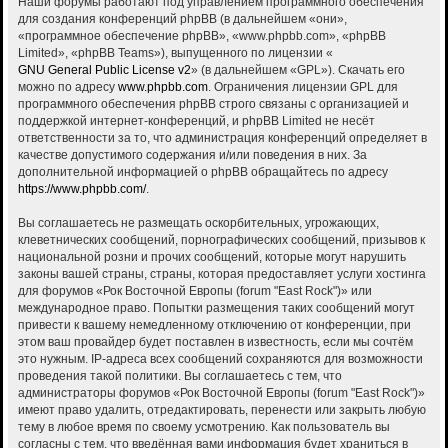
Наши форумы работают под управлением программного обеспечения
для создания конференций phpBB (в дальнейшем «они»,
«программное обеспечение phpBB», «www.phpbb.com», «phpBB
Limited», «phpBB Teams»), выпущенного по лицензии «
GNU General Public License v2
» (в дальнейшем «GPL»). Скачать его
можно по адресу
www.phpbb.com
. Ограничения лицензии GPL для
программного обеспечения phpBB строго связаны с организацией и
поддержкой интернет-конференций, и phpBB Limited не несёт
ответственности за то, что администрация конференций определяет в
качестве допустимого содержания и/или поведения в них. За
дополнительной информацией о phpBB обращайтесь по адресу
https://www.phpbb.com/
.
Вы соглашаетесь не размещать оскорбительных, угрожающих,
клеветнических сообщений, порнографических сообщений, призывов к
национальной розни и прочих сообщений, которые могут нарушить
законы вашей страны, страны, которая предоставляет услуги хостинга
для форумов «Рок Восточной Европы (forum "East Rock")» или
международное право. Попытки размещения таких сообщений могут
привести к вашему немедленному отключению от конференции, при
этом ваш провайдер будет поставлен в известность, если мы сочтём
это нужным. IP-адреса всех сообщений сохраняются для возможности
проведения такой политики. Вы соглашаетесь с тем, что
администраторы форумов «Рок Восточной Европы (forum "East Rock")»
имеют право удалить, отредактировать, перенести или закрыть любую
тему в любое время по своему усмотрению. Как пользователь вы
согласны с тем, что введённая вами информация будет храниться в