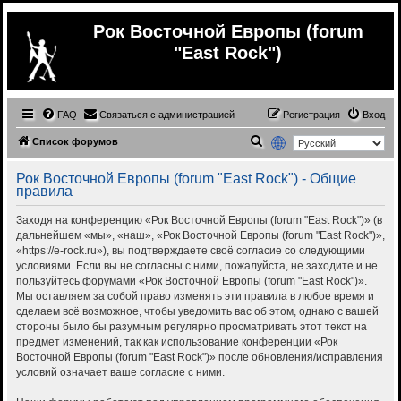
Рок Восточной Европы (forum
"East Rock")
FAQ
Связаться с администрацией
Регистрация
Вход
П
Список форумов
о
Рок Восточной Европы (forum "East Rock") - Общие
и
правила
с
Заходя на конференцию «Рок Восточной Европы (forum "East Rock")» (в
к
дальнейшем «мы», «наш», «Рок Восточной Европы (forum "East Rock")»,
«https://e-rock.ru»), вы подтверждаете своё согласие со следующими
условиями. Если вы не согласны с ними, пожалуйста, не заходите и не
пользуйтесь форумами «Рок Восточной Европы (forum "East Rock")».
Мы оставляем за собой право изменять эти правила в любое время и
сделаем всё возможное, чтобы уведомить вас об этом, однако с вашей
стороны было бы разумным регулярно просматривать этот текст на
предмет изменений, так как использование конференции «Рок
Восточной Европы (forum "East Rock")» после обновления/исправления
условий означает ваше согласие с ними.