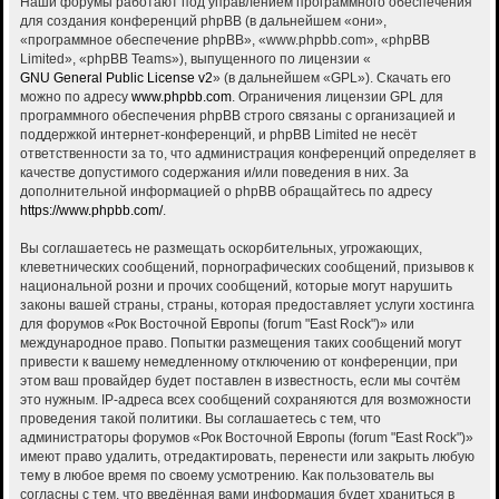
Наши форумы работают под управлением программного обеспечения
для создания конференций phpBB (в дальнейшем «они»,
«программное обеспечение phpBB», «www.phpbb.com», «phpBB
Limited», «phpBB Teams»), выпущенного по лицензии «
GNU General Public License v2
» (в дальнейшем «GPL»). Скачать его
можно по адресу
www.phpbb.com
. Ограничения лицензии GPL для
программного обеспечения phpBB строго связаны с организацией и
поддержкой интернет-конференций, и phpBB Limited не несёт
ответственности за то, что администрация конференций определяет в
качестве допустимого содержания и/или поведения в них. За
дополнительной информацией о phpBB обращайтесь по адресу
https://www.phpbb.com/
.
Вы соглашаетесь не размещать оскорбительных, угрожающих,
клеветнических сообщений, порнографических сообщений, призывов к
национальной розни и прочих сообщений, которые могут нарушить
законы вашей страны, страны, которая предоставляет услуги хостинга
для форумов «Рок Восточной Европы (forum "East Rock")» или
международное право. Попытки размещения таких сообщений могут
привести к вашему немедленному отключению от конференции, при
этом ваш провайдер будет поставлен в известность, если мы сочтём
это нужным. IP-адреса всех сообщений сохраняются для возможности
проведения такой политики. Вы соглашаетесь с тем, что
администраторы форумов «Рок Восточной Европы (forum "East Rock")»
имеют право удалить, отредактировать, перенести или закрыть любую
тему в любое время по своему усмотрению. Как пользователь вы
согласны с тем, что введённая вами информация будет храниться в