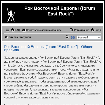
Рок Восточной Европы (forum
"East Rock")
FAQ
Связаться с администрацией
Регистрация
Вход
П
Список форумов
о
Рок Восточной Европы (forum "East Rock") - Общие
и
правила
с
Заходя на конференцию «Рок Восточной Европы (forum "East Rock")» (в
к
дальнейшем «мы», «наш», «Рок Восточной Европы (forum "East Rock")»,
«https://e-rock.ru»), вы подтверждаете своё согласие со следующими
условиями. Если вы не согласны с ними, пожалуйста, не заходите и не
пользуйтесь форумами «Рок Восточной Европы (forum "East Rock")».
Мы оставляем за собой право изменять эти правила в любое время и
сделаем всё возможное, чтобы уведомить вас об этом, однако с вашей
стороны было бы разумным регулярно просматривать этот текст на
предмет изменений, так как использование конференции «Рок
Восточной Европы (forum "East Rock")» после обновления/исправления
условий означает ваше согласие с ними.