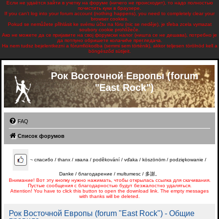
Если не удаётся зайти в учетку на форуме (ничего не происходит), то надо полностью
почистить куки в браузере.
If you can't log into your forum account (nothing happens), you need to completely clear your
browser cookies.
Pokud se nemůžete přihlásit ke svému účtu na fóru (nic se neděje), je třeba zcela vymazat
soubory cookie prohlížeče.
Ако не можете да се пријавите на свој форумски налог (ништа се не дешава), потребно је
да потпуно обришете колачиће прегледача.
Ha nem tudsz bejelentkezni a fórumfiókodba (semmi sem történik), akkor teljesen törölnöd kell a
böngésződ sütijeit.
Рок Восточной Европы (forum
"East Rock")
FAQ
Список форумов
¬
спасибо / thanx / хвала / poděkování / vďaka / köszönöm / podziękowanie /
Danke / благодарение / multumesc / 多謝。
Внимание! Вот эту кнопку нужно нажимать, чтобы открылась ссылка для скачивания.
Пустые сообщения с благодарностью будут безжалостно удаляться.
Attention! You have to click this button to open the download link. The empty messages
with thanks will be deleted.
Рок Восточной Европы (forum "East Rock") - Общие