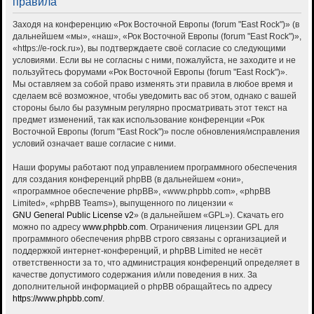
правила
Заходя на конференцию «Рок Восточной Европы (forum "East Rock")» (в
дальнейшем «мы», «наш», «Рок Восточной Европы (forum "East Rock")»,
«https://e-rock.ru»), вы подтверждаете своё согласие со следующими
условиями. Если вы не согласны с ними, пожалуйста, не заходите и не
пользуйтесь форумами «Рок Восточной Европы (forum "East Rock")».
Мы оставляем за собой право изменять эти правила в любое время и
сделаем всё возможное, чтобы уведомить вас об этом, однако с вашей
стороны было бы разумным регулярно просматривать этот текст на
предмет изменений, так как использование конференции «Рок
Восточной Европы (forum "East Rock")» после обновления/исправления
условий означает ваше согласие с ними.
Наши форумы работают под управлением программного обеспечения
для создания конференций phpBB (в дальнейшем «они»,
«программное обеспечение phpBB», «www.phpbb.com», «phpBB
Limited», «phpBB Teams»), выпущенного по лицензии «
GNU General Public License v2
» (в дальнейшем «GPL»). Скачать его
можно по адресу
www.phpbb.com
. Ограничения лицензии GPL для
программного обеспечения phpBB строго связаны с организацией и
поддержкой интернет-конференций, и phpBB Limited не несёт
ответственности за то, что администрация конференций определяет в
качестве допустимого содержания и/или поведения в них. За
дополнительной информацией о phpBB обращайтесь по адресу
https://www.phpbb.com/
.