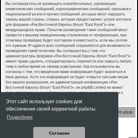
Вы соглашаетесь не размещать оскорбительных, угрожающих,
клеветнических сообщений, порнографических сообщений, призывов к
национальной розни и прочих сообщений, которые могут нарушить
законы вашей страны, страны, которая предоставляет услуги хостинга
для форумов «Рок Восточной Европы (forum "East Rock")» или
международное право. Попытки размещения таких сообщений могут
привести к вашему немедленному отключению от конференции, при
этом ваш провайдер будет поставлен в известность, если мы сочтём
это нужным. IP-адреса всех сообщений сохраняются для возможности
проведения такой политики. Вы соглашаетесь с тем, что
администраторы форумов «Рок Восточной Европы (forum "East Rock")»
имеют право удалить, отредактировать, перенести или закрыть любую
тему в любое время по своему усмотрению. Как пользователь вы
согласны с тем, что введённая вами информация будет храниться в
базе данных. Хотя эта информация не будет открыта третьим лицам
без вашего разрешения, ни администрация конференции «Рок
Восточной Европы (forum "East Rock")», ни phpBB Limited не может
быть ответственна за действия хакеров, которые могут привести к
несанкционированному доступу к ней.
Этот сайт использует cookies для
обеспечения своей корректной работы.
Список форумов
Часовой пояс:
UTC+03:00
Подробнее
Создано на основе
phpBB
® Forum Software © phpBB Limited
Style
Rock'n Roll
ported 3.3 by
phpBB Spain
Согласен
Русская поддержка phpBB