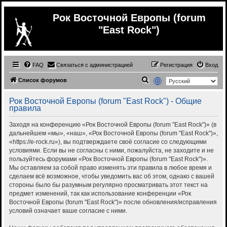
Рок Восточной Европы (forum
"East Rock")
FAQ
Связаться с администрацией
Регистрация
Вход
П
Список форумов
о
Рок Восточной Европы (forum "East Rock") - Общие
и
правила
с
Заходя на конференцию «Рок Восточной Европы (forum "East Rock")» (в
к
дальнейшем «мы», «наш», «Рок Восточной Европы (forum "East Rock")»,
«https://e-rock.ru»), вы подтверждаете своё согласие со следующими
условиями. Если вы не согласны с ними, пожалуйста, не заходите и не
пользуйтесь форумами «Рок Восточной Европы (forum "East Rock")».
Мы оставляем за собой право изменять эти правила в любое время и
сделаем всё возможное, чтобы уведомить вас об этом, однако с вашей
стороны было бы разумным регулярно просматривать этот текст на
предмет изменений, так как использование конференции «Рок
Восточной Европы (forum "East Rock")» после обновления/исправления
условий означает ваше согласие с ними.