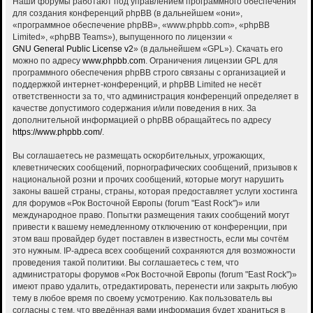
Наши форумы работают под управлением программного обеспечения
для создания конференций phpBB (в дальнейшем «они»,
«программное обеспечение phpBB», «www.phpbb.com», «phpBB
Limited», «phpBB Teams»), выпущенного по лицензии «
GNU General Public License v2
» (в дальнейшем «GPL»). Скачать его
можно по адресу
www.phpbb.com
. Ограничения лицензии GPL для
программного обеспечения phpBB строго связаны с организацией и
поддержкой интернет-конференций, и phpBB Limited не несёт
ответственности за то, что администрация конференций определяет в
качестве допустимого содержания и/или поведения в них. За
дополнительной информацией о phpBB обращайтесь по адресу
https://www.phpbb.com/
.
Вы соглашаетесь не размещать оскорбительных, угрожающих,
клеветнических сообщений, порнографических сообщений, призывов к
национальной розни и прочих сообщений, которые могут нарушить
законы вашей страны, страны, которая предоставляет услуги хостинга
для форумов «Рок Восточной Европы (forum "East Rock")» или
международное право. Попытки размещения таких сообщений могут
привести к вашему немедленному отключению от конференции, при
этом ваш провайдер будет поставлен в известность, если мы сочтём
это нужным. IP-адреса всех сообщений сохраняются для возможности
проведения такой политики. Вы соглашаетесь с тем, что
администраторы форумов «Рок Восточной Европы (forum "East Rock")»
имеют право удалить, отредактировать, перенести или закрыть любую
тему в любое время по своему усмотрению. Как пользователь вы
согласны с тем, что введённая вами информация будет храниться в