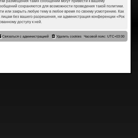
ытки размещения таких сообщений могут привести к вашему
 сообщений сохраняются для возможности проведения такой политики.
сти или закрыть любую тему в любое время по своему усмотрению. Как
им лицам без вашего разрешения, ни администрация конференции «Рок
ованному доступу к ней.
Связаться с администрацией
Удалить cookies
Часовой пояс:
UTC+03:00