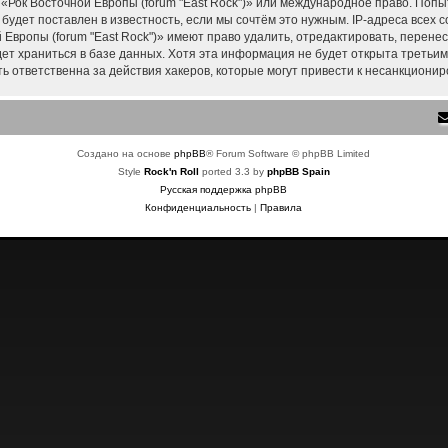
 «Рок Восточной Европы (forum "East Rock")» или международное право. Поп
удет поставлен в известность, если мы сочтём это нужным. IP-адреса всех
Европы (forum "East Rock")» имеют право удалить, отредактировать, перене
дет храниться в базе данных. Хотя эта информация не будет открыта треть
ть ответственна за действия хакеров, которые могут привести к несанкционир
Создано на основе
phpBB
® Forum Software © phpBB Limited
Style
Rock'n Roll
ported 3.3 by
phpBB Spain
Русская поддержка phpBB
Конфиденциальность
|
Правила