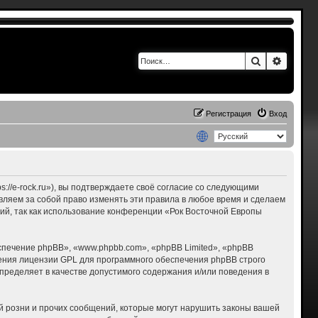
Поиск
Расшир
Регистрация
Вход
s://e-rock.ru»), вы подтверждаете своё согласие со следующими
авляем за собой право изменять эти правила в любое время и сделаем
ний, так как использование конференции «Рок Восточной Европы
печение phpBB», «www.phpbb.com», «phpBB Limited», «phpBB
ения лицензии GPL для программного обеспечения phpBB строго
пределяет в качестве допустимого содержания и/или поведения в
 розни и прочих сообщений, которые могут нарушить законы вашей