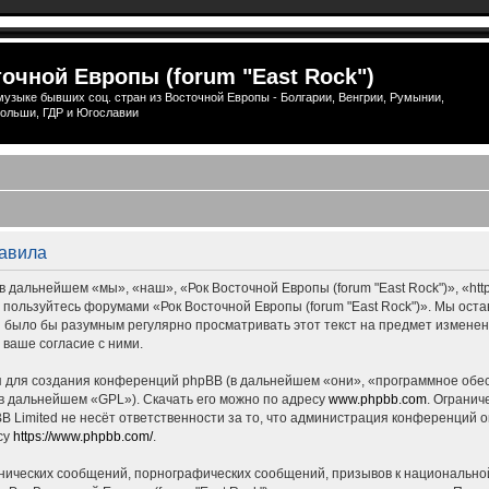
очной Европы (forum "East Rock")
узыке бывших соц. стран из Восточной Европы - Болгарии, Венгрии, Румынии,
ольши, ГДР и Югославии
равила
 дальнейшем «мы», «наш», «Рок Восточной Европы (forum "East Rock")», «http
е пользуйтесь форумами «Рок Восточной Европы (forum "East Rock")». Мы ост
ны было бы разумным регулярно просматривать этот текст на предмет измене
 ваше согласие с ними.
для создания конференций phpBB (в дальнейшем «они», «программное обес
(в дальнейшем «GPL»). Скачать его можно по адресу
www.phpbb.com
. Огранич
 Limited не несёт ответственности за то, что администрация конференций о
су
https://www.phpbb.com/
.
нических сообщений, порнографических сообщений, призывов к национальной