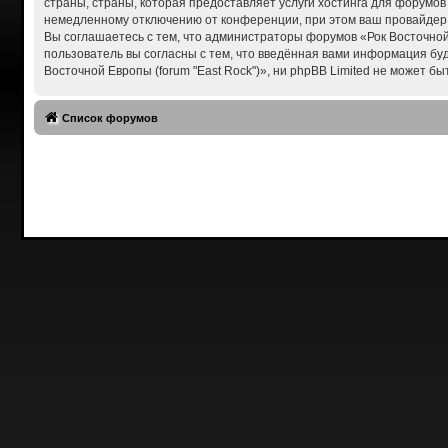
страны, страны, которая предоставляет услуги хостинга для форумов
немедленному отключению от конференции, при этом ваш провайдер б
Вы соглашаетесь с тем, что администраторы форумов «Рок Восточной 
пользователь вы согласны с тем, что введённая вами информация бу
Восточной Европы (forum "East Rock")», ни phpBB Limited не может бы
Список форумов