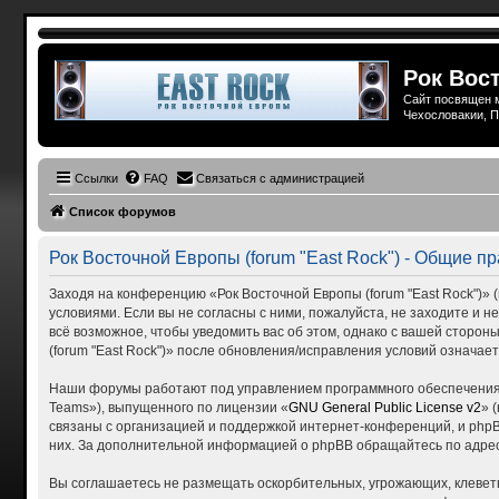
Рок Вост
Сайт посвящен м
Чехословакии, П
Ссылки
FAQ
Связаться с администрацией
Список форумов
Рок Восточной Европы (forum "East Rock") - Общие п
Заходя на конференцию «Рок Восточной Европы (forum "East Rock")» (в
условиями. Если вы не согласны с ними, пожалуйста, не заходите и н
всё возможное, чтобы уведомить вас об этом, однако с вашей сторо
(forum "East Rock")» после обновления/исправления условий означает
Наши форумы работают под управлением программного обеспечения 
Teams»), выпущенного по лицензии «
GNU General Public License v2
» 
связаны с организацией и поддержкой интернет-конференций, и phpBB
них. За дополнительной информацией о phpBB обращайтесь по адре
Вы соглашаетесь не размещать оскорбительных, угрожающих, клевет