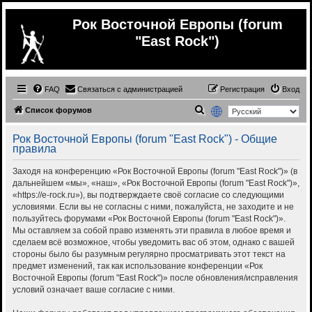
Рок Восточной Европы (forum
"East Rock")
FAQ
Связаться с администрацией
Регистрация
Вход
П
Список форумов
о
Рок Восточной Европы (forum "East Rock") - Общие
и
правила
с
Заходя на конференцию «Рок Восточной Европы (forum "East Rock")» (в
к
дальнейшем «мы», «наш», «Рок Восточной Европы (forum "East Rock")»,
«https://e-rock.ru»), вы подтверждаете своё согласие со следующими
условиями. Если вы не согласны с ними, пожалуйста, не заходите и не
пользуйтесь форумами «Рок Восточной Европы (forum "East Rock")».
Мы оставляем за собой право изменять эти правила в любое время и
сделаем всё возможное, чтобы уведомить вас об этом, однако с вашей
стороны было бы разумным регулярно просматривать этот текст на
предмет изменений, так как использование конференции «Рок
Восточной Европы (forum "East Rock")» после обновления/исправления
условий означает ваше согласие с ними.