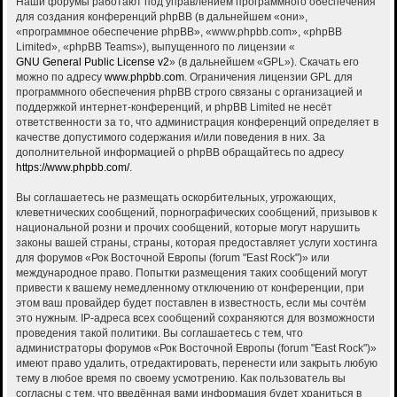
Наши форумы работают под управлением программного обеспечения
для создания конференций phpBB (в дальнейшем «они»,
«программное обеспечение phpBB», «www.phpbb.com», «phpBB
Limited», «phpBB Teams»), выпущенного по лицензии «
GNU General Public License v2
» (в дальнейшем «GPL»). Скачать его
можно по адресу
www.phpbb.com
. Ограничения лицензии GPL для
программного обеспечения phpBB строго связаны с организацией и
поддержкой интернет-конференций, и phpBB Limited не несёт
ответственности за то, что администрация конференций определяет в
качестве допустимого содержания и/или поведения в них. За
дополнительной информацией о phpBB обращайтесь по адресу
https://www.phpbb.com/
.
Вы соглашаетесь не размещать оскорбительных, угрожающих,
клеветнических сообщений, порнографических сообщений, призывов к
национальной розни и прочих сообщений, которые могут нарушить
законы вашей страны, страны, которая предоставляет услуги хостинга
для форумов «Рок Восточной Европы (forum "East Rock")» или
международное право. Попытки размещения таких сообщений могут
привести к вашему немедленному отключению от конференции, при
этом ваш провайдер будет поставлен в известность, если мы сочтём
это нужным. IP-адреса всех сообщений сохраняются для возможности
проведения такой политики. Вы соглашаетесь с тем, что
администраторы форумов «Рок Восточной Европы (forum "East Rock")»
имеют право удалить, отредактировать, перенести или закрыть любую
тему в любое время по своему усмотрению. Как пользователь вы
согласны с тем, что введённая вами информация будет храниться в