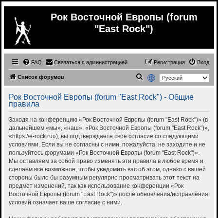
Рок Восточной Европы (forum
"East Rock")
FAQ
Связаться с администрацией
Регистрация
Вход
П
Список форумов
о
Рок Восточной Европы (forum "East Rock") - Общие
и
правила
с
Заходя на конференцию «Рок Восточной Европы (forum "East Rock")» (в
к
дальнейшем «мы», «наш», «Рок Восточной Европы (forum "East Rock")»,
«https://e-rock.ru»), вы подтверждаете своё согласие со следующими
условиями. Если вы не согласны с ними, пожалуйста, не заходите и не
пользуйтесь форумами «Рок Восточной Европы (forum "East Rock")».
Мы оставляем за собой право изменять эти правила в любое время и
сделаем всё возможное, чтобы уведомить вас об этом, однако с вашей
стороны было бы разумным регулярно просматривать этот текст на
предмет изменений, так как использование конференции «Рок
Восточной Европы (forum "East Rock")» после обновления/исправления
условий означает ваше согласие с ними.