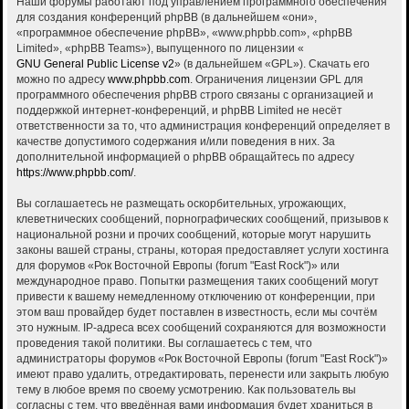
Наши форумы работают под управлением программного обеспечения
для создания конференций phpBB (в дальнейшем «они»,
«программное обеспечение phpBB», «www.phpbb.com», «phpBB
Limited», «phpBB Teams»), выпущенного по лицензии «
GNU General Public License v2
» (в дальнейшем «GPL»). Скачать его
можно по адресу
www.phpbb.com
. Ограничения лицензии GPL для
программного обеспечения phpBB строго связаны с организацией и
поддержкой интернет-конференций, и phpBB Limited не несёт
ответственности за то, что администрация конференций определяет в
качестве допустимого содержания и/или поведения в них. За
дополнительной информацией о phpBB обращайтесь по адресу
https://www.phpbb.com/
.
Вы соглашаетесь не размещать оскорбительных, угрожающих,
клеветнических сообщений, порнографических сообщений, призывов к
национальной розни и прочих сообщений, которые могут нарушить
законы вашей страны, страны, которая предоставляет услуги хостинга
для форумов «Рок Восточной Европы (forum "East Rock")» или
международное право. Попытки размещения таких сообщений могут
привести к вашему немедленному отключению от конференции, при
этом ваш провайдер будет поставлен в известность, если мы сочтём
это нужным. IP-адреса всех сообщений сохраняются для возможности
проведения такой политики. Вы соглашаетесь с тем, что
администраторы форумов «Рок Восточной Европы (forum "East Rock")»
имеют право удалить, отредактировать, перенести или закрыть любую
тему в любое время по своему усмотрению. Как пользователь вы
согласны с тем, что введённая вами информация будет храниться в